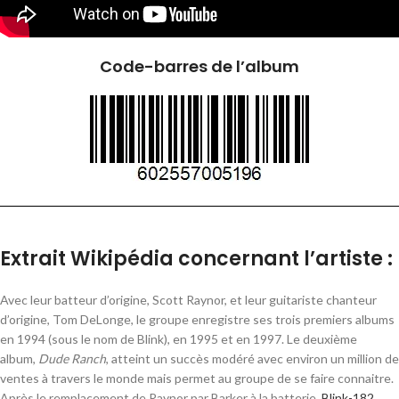
Code-barres de l’album
Extrait Wikipédia concernant l’artiste :
Avec leur batteur d’origine, Scott Raynor, et leur guitariste chanteur
d’origine, Tom DeLonge, le groupe enregistre ses trois premiers albums
en 1994 (sous le nom de Blink), en 1995 et en 1997. Le deuxième
album,
Dude Ranch
, atteint un succès modéré avec environ un million de
ventes à travers le monde mais permet au groupe de se faire connaitre.
Après le remplacement de Raynor par Barker à la batterie,
Blink-182