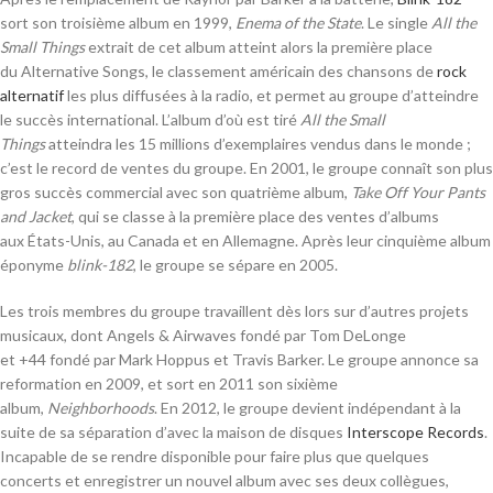
sort son troisième album en 1999,
Enema of the State
. Le single
All the
Small Things
extrait de cet album atteint alors la première place
du Alternative Songs, le classement américain des chansons de
rock
alternatif
les plus diffusées à la radio, et permet au groupe d’atteindre
le succès international. L’album d’où est tiré
All the Small
Things
atteindra les 15 millions d’exemplaires vendus dans le monde ;
c’est le record de ventes du groupe. En 2001, le groupe connaît son plus
gros succès commercial avec son quatrième album,
Take Off Your Pants
and Jacket
, qui se classe à la première place des ventes d’albums
aux États-Unis, au Canada et en Allemagne. Après leur cinquième album
éponyme
blink-182
, le groupe se sépare en 2005.
Les trois membres du groupe travaillent dès lors sur d’autres projets
musicaux, dont Angels & Airwaves fondé par Tom DeLonge
et +44 fondé par Mark Hoppus et Travis Barker. Le groupe annonce sa
reformation en 2009, et sort en 2011 son sixième
album,
Neighborhoods
. En 2012, le groupe devient indépendant à la
suite de sa séparation d’avec la maison de disques
Interscope Records
.
Incapable de se rendre disponible pour faire plus que quelques
concerts et enregistrer un nouvel album avec ses deux collègues,