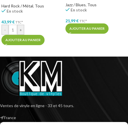
Jazz / Blues
,
Tous
Hard Rock / Métal
,
Tous
En stock
En stock
21,99
€
TTC*
43,99
€
TTC*
AJOUTER AU PANIER
-
+
AJOUTER AU PANIER
Ventes de vinyle en ligne - 33 et 45 tours.
France
Mail : contact@kilm-music.com