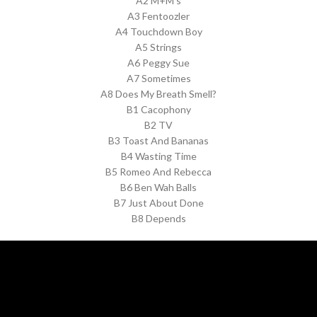
A2 M+M's
A3 Fentoozler
A4 Touchdown Boy
A5 Strings
A6 Peggy Sue
A7 Sometimes
A8 Does My Breath Smell?
B1 Cacophony
B2 TV
B3 Toast And Bananas
B4 Wasting Time
B5 Romeo And Rebecca
B6 Ben Wah Balls
B7 Just About Done
B8 Depends