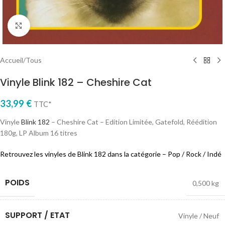
Cliquez pour agrandir
Accueil
/
Tous
Vinyle Blink 182 – Cheshire Cat
33,99
€
TTC*
Vinyle
Blink 182
– Cheshire Cat – Edition Limitée, Gatefold, Réédition
180g, LP Album 16 titres
Retrouvez les vinyles de Blink 182
dans la catégorie – Pop / Rock / Indé
POIDS
0,500 kg
SUPPORT / ETAT
Vinyle / Neuf