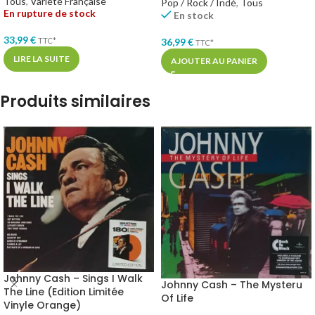
Tous
,
Variété Française
Pop / Rock / Indé
,
Tous
En rupture de stock
En stock
33,99
€
TTC*
36,99
€
TTC*
LIRE LA SUITE
AJOUTER AU PANIER
Produits similaires
Johnny Cash – Sings I Walk
Johnny Cash – The Mysteru
The Line (Edition Limitée
Of Life
Vinyle Orange)