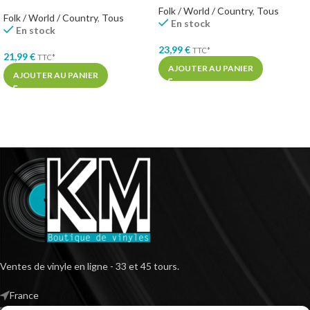
Folk / World / Country
,
Tous
Folk / World / Country
,
Tous
En stock
En stock
23,99
€
TTC*
21,99
€
TTC*
AJOUTER AU PANIER
AJOUTER AU PANIER
Ventes de vinyle en ligne - 33 et 45 tours.
France