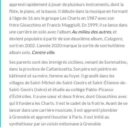
apprend rapidement à jouer de plusieurs instruments, dont la
flûte, le piano, et la basse. Il débute dans la musique en formant
à l’âge de 16 ans le groupe Les Charts en 1987 avec son
frère Gioacchino et Francis Maggiulli. En 1999, il se lance dans
une carrière en solo avec l’album
Au milieu des autres
, et
devient populaire à partir de son deuxième album,
Calogero
,
sorti en 2002. L’année 2020 marque la sortie de son huitième
album solo,
Centre ville
.
Ses parents sont des immigrés siciliens, venant de Sommatino,
dans la province de Caltanissetta. Son père est peintre en
bâtiment et sa mère, femme au foyer. Il grandit dans les
villages de Saint-Michel-de-Saint-Geoirs et Saint-Étienne-de-
Saint-Geoirs (Isère) et étudie au collège Pablo-Picasso
d’Échirolles. Il a une sœur et deux frères, dont Gioacchino avec
qui il fondera les Charts. Il est le cadet de la fratrie
. Avant de se
lancer dans une carrière musicale, il est apprenti plombier
à Grenoble et apprenti boucher à Paris
. Il est initié au
synthétiseur par un voisin mélomane à Grenoble