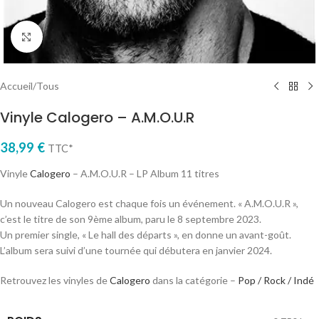
Cliquez pour agrandir
Accueil
/
Tous
Vinyle Calogero – A.M.O.U.R
38,99
€
TTC*
Vinyle
Calogero
– A.M.O.U.R – LP Album 11 titres
Un nouveau Calogero est chaque fois un événement. « A.M.O.U.R »,
c’est le titre de son 9ème album, paru le 8 septembre 2023.
Un premier single, « Le hall des départs », en donne un avant-goût.
L’album sera suivi d’une tournée qui débutera en janvier 2024.
Retrouvez les vinyles de
Calogero
dans la catégorie –
Pop / Rock / Indé