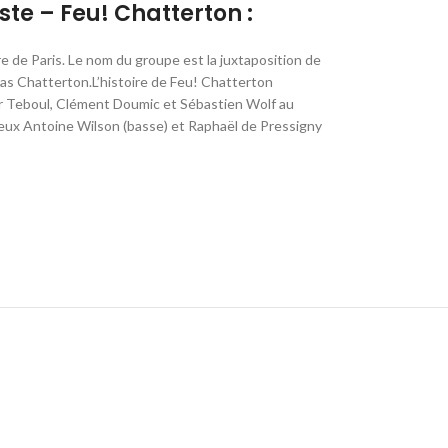
ste – Feu! Chatterton :
ire de Paris. Le nom du groupe est la juxtaposition de
as Chatterton
.L’histoire de Feu! Chatterton
r Teboul, Clément Doumic et Sébastien Wolf au
 à eux Antoine Wilson (basse) et Raphaël de Pressigny