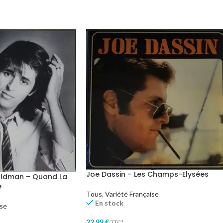
Joe Dassin – Les Champs-Elysées
ldman – Quand La
e
Tous
,
Variété Française
En stock
ise
22,99
€
TTC*