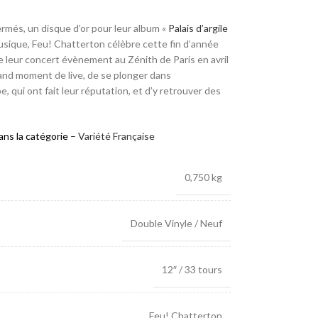
rmés, un disque d’or pour leur album «
Palais d’argile
Musique, Feu! Chatterton célèbre cette fin d’année
de leur concert évènement au Zénith de Paris en avril
grand moment de live, de se plonger dans
 qui ont fait leur réputation, et d’y retrouver des
ns la catégorie –
Variété Française
0,750 kg
Double Vinyle / Neuf
12″ / 33 tours
Feu! Chatterton