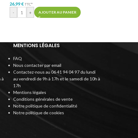
26,99
€
TTC*
37,99
€
TTC*
-
+
AJOUTER AU PANIER
-
+
AJ
MENTIONS LÉGALES
FAQ
Nous contacter par email
Contactez-nous au 06 41 94 04 97 du lundi
 à
au vendredi de 9h à 17h et le samedi de 10h à
17h
Mentions légales
Conditions générales de vente
Notre politique de confidentialité
Notre politique de cookies