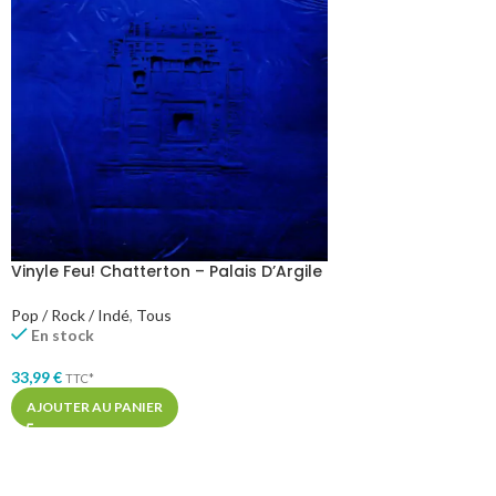
Vinyle Feu! Chatterton – Palais D’Argile
Pop / Rock / Indé
,
Tous
En stock
33,99
€
TTC*
AJOUTER AU PANIER