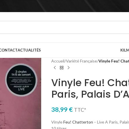
CONTACT
ACTUALITÉS
KILM
Accueil
/
Variété Française
/
Vinyle Feu! Chat
Vinyle Feu! Cha
Paris, Palais D’
38,99
€
TTC*
Vinyle
Feu! Chatterton
– Live A Paris, Pal
10 titres