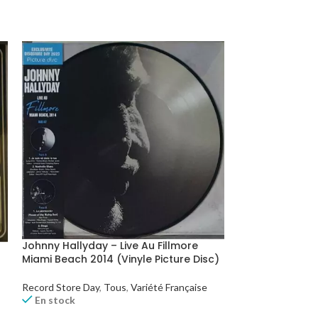
Johnny Hallyday – Live Au Fillmore
Johnny Hallyda
Miami Beach 2014 (Vinyle Picture Disc)
Ballroom De Sa
Record Store Day
,
Tous
,
Variété Française
Tous
,
Variété Fra
En stock
En stock