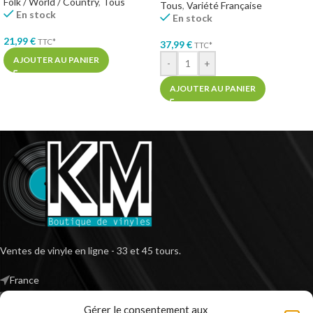
Folk / World / Country
,
Tous
Tous
,
Variété Française
En stock
En stock
21,99
€
TTC*
37,99
€
TTC*
AJOUTER AU PANIER
-
+
AJOUTER AU PANIER
Ventes de vinyle en ligne - 33 et 45 tours.
France
Mail : contact@kilm-music.com
Gérer le consentement aux