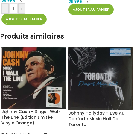
38,99
€
TTC*
28,99
€
TTC*
-
+
AJOUTER AU PANIER
AJOUTER AU PANIER
Produits similaires
Johnny Cash – Sings I Walk
Johnny Hallyday – Live Au
The Line (Edition Limitée
Danforth Music Hall De
Vinyle Orange)
Toronto