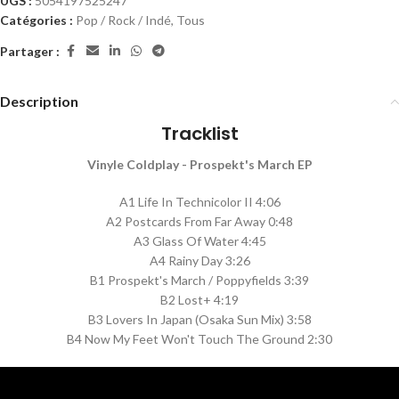
UGS :
5054197525247
Catégories :
Pop / Rock / Indé
,
Tous
Partager :
Description
Tracklist
Vinyle Coldplay - Prospekt's March EP
A1 Life In Technicolor II 4:06
A2 Postcards From Far Away 0:48
A3 Glass Of Water 4:45
A4 Rainy Day 3:26
B1 Prospekt's March / Poppyfields 3:39
B2 Lost+ 4:19
B3 Lovers In Japan (Osaka Sun Mix) 3:58
B4 Now My Feet Won't Touch The Ground 2:30