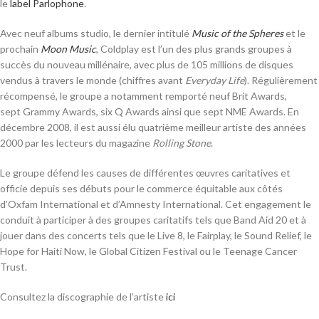
le
label
Parlophone
.
Avec neuf albums studio, le dernier intitulé
Music of the Spheres
et le
prochain
Moon Music
, Coldplay est l’un des plus grands groupes à
succès du nouveau millénaire, avec plus de 105 millions de disques
vendus à travers le monde (chiffres avant
Everyday Life
)
. Régulièrement
récompensé, le groupe a notamment remporté neuf Brit Awards,
sept Grammy Awards, six Q Awards ainsi que sept NME Awards. En
décembre 2008, il est aussi élu quatrième meilleur artiste des années
2000 par les lecteurs du magazine
Rolling Stone
.
Le groupe défend les causes de différentes œuvres caritatives et
officie depuis ses débuts pour le commerce équitable aux côtés
d’Oxfam International
et d’Amnesty International
. Cet engagement le
conduit à participer à des groupes caritatifs tels que Band Aid 20 et à
jouer dans des concerts tels que le Live 8, le Fairplay
, le Sound Relief, le
Hope for Haiti Now
, le Global Citizen Festival ou le Teenage Cancer
Trust
.
Consultez la discographie de l’artiste
ici