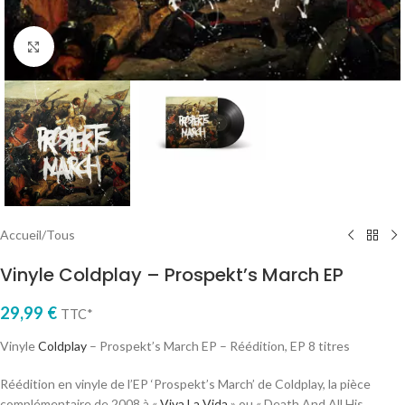
Cliquez pour agrandir
Accueil
/
Tous
Vinyle Coldplay – Prospekt’s March EP
29,99
€
TTC*
Vinyle
Coldplay
– Prospekt’s March EP – Réédition, EP 8 titres
Réédition en vinyle de l’EP ‘Prospekt’s March’ de Coldplay, la pièce
complémentaire de 2008 à «
Viva La Vida
» ou « Death And All His