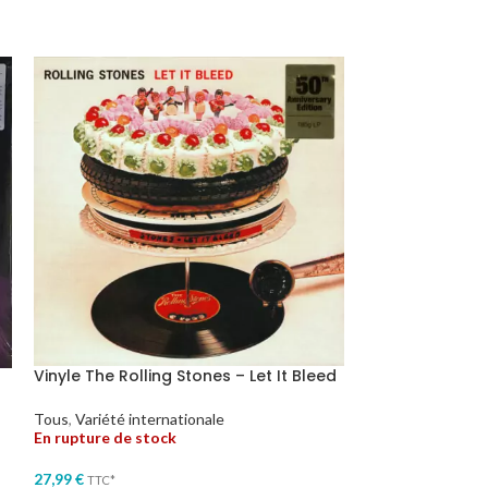
Vinyle The Roll
Vinyle The Rolling Stones – Let It Bleed
Tous
,
Variété int
Tous
,
Variété internationale
En rupture de stock
En stock
27,99
€
49,99
€
TTC*
TTC*