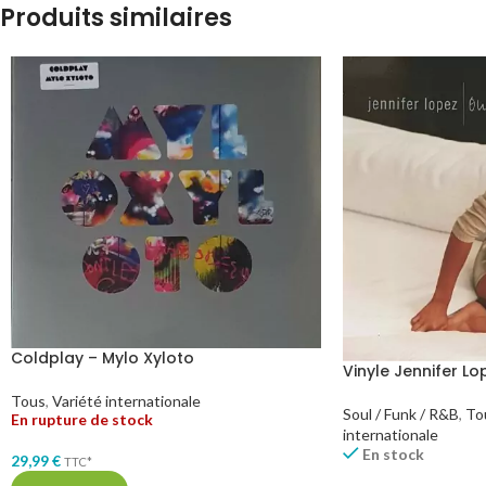
Produits similaires
Coldplay – Mylo Xyloto
Vinyle Jennifer Lo
Tous
,
Variété internationale
Soul / Funk / R&B
,
To
En rupture de stock
internationale
En stock
29,99
€
TTC*