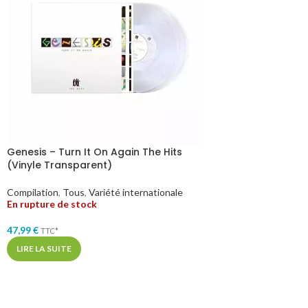
Genesis – Turn It On Again The Hits
(Vinyle Transparent)
Compilation
,
Tous
,
Variété internationale
En rupture de stock
47,99
€
TTC*
LIRE LA SUITE