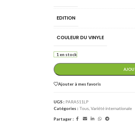
EDITION
COULEUR DU VINYLE
1 en stock
AJOU
Ajouter à mes favoris
UGS :
PARA511LP
Catégories :
Tous
,
Variété internationale
Partager :