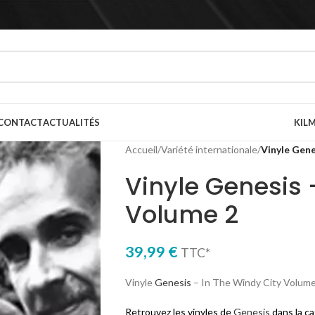
CONTACT
ACTUALITÉS
KILM
Accueil
/
Variété internationale
/
Vinyle Gene
Vinyle Genesis 
Volume 2
39,99
€
TTC*
Vinyle
Genesis
– In The Windy City Volume
Retrouvez les vinyles de
Genesis
dans la c