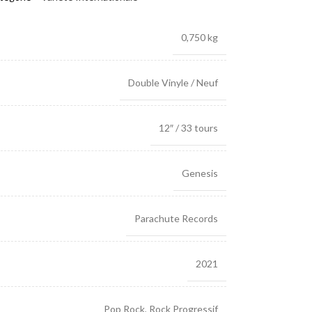
0,750 kg
Double Vinyle / Neuf
12″ / 33 tours
Genesis
Parachute Records
2021
Pop Rock
,
Rock Progressif