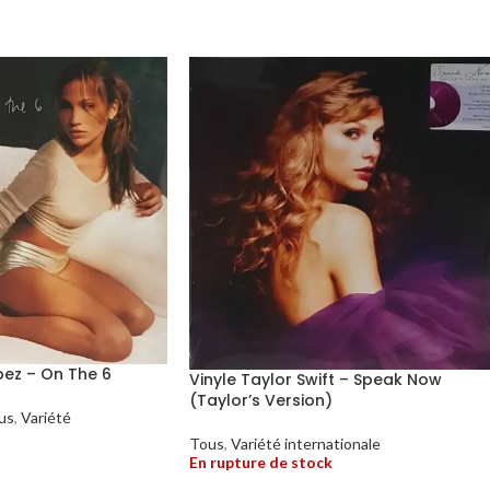
pez – On The 6
Vinyle Taylor Swift – Speak Now
(Taylor’s Version)
us
,
Variété
Tous
,
Variété internationale
En rupture de stock