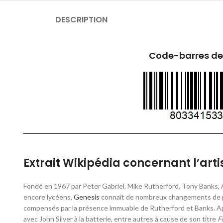
DESCRIPTION
Code-barres de
Extrait Wikipédia concernant l’arti
Fondé en 1967 par Peter Gabriel, Mike Rutherford, Tony Banks, An
encore lycéens,
Genesis
connaît de nombreux changements de pe
compensés par la présence immuable de Rutherford et Banks. Ap
avec John Silver à la batterie, entre autres à cause de son titre
F