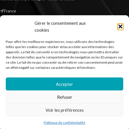
France
Mail : contact@kilm-music.com
Gérer le consentement aux
cookies
Pour offrir les meilleures expériences, nous utilisons des technologies
*TVA non applicable – article 293 B du CGI
telles que les cookies pour stocker et/ou accéder aux informations des
appareils. Le fait de consentir à ces technologies nous permettra de traiter
des données telles que le comportement de navigation ou les ID uniques sur
ce site. Le fait de ne pas consentir ou de retirer son consentement peut avoir
RECHERCHER DES PRODUITS
un effet négatif sur certaines caractéristiques et fonctions.
NOS SERVICES
Accepter
BESOIN D’AIDE ?
Refuser
MENTIONS LÉGALES
Voir les préférences
Kilm Music
2023
Politique de confidentialité
outique
Liste de souhaits
Panier
Mon compte