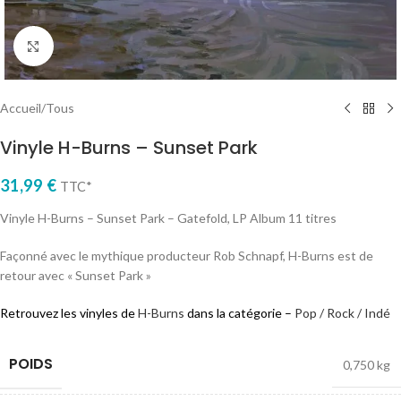
Cliquez pour agrandir
Accueil
/
Tous
Vinyle H-Burns – Sunset Park
31,99
€
TTC*
Vinyle H-Burns – Sunset Park – Gatefold, LP Album 11 titres
Façonné avec le mythique producteur Rob Schnapf, H-Burns est de
retour avec « Sunset Park »
Retrouvez les vinyles de
H-Burns
dans la catégorie –
Pop / Rock / Indé
POIDS
0,750 kg