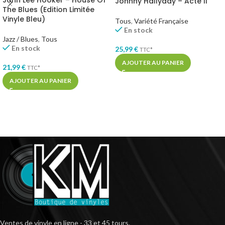
John Lee Hooker – House Of
Johnny Hallyday – Acte II
The Blues (Edition Limitée
Vinyle Bleu)
Tous
,
Variété Française
En stock
Jazz / Blues
,
Tous
En stock
25,99
€
TTC*
AJOUTER AU PANIER
21,99
€
TTC*
AJOUTER AU PANIER
Ventes de vinyle en ligne - 33 et 45 tours.