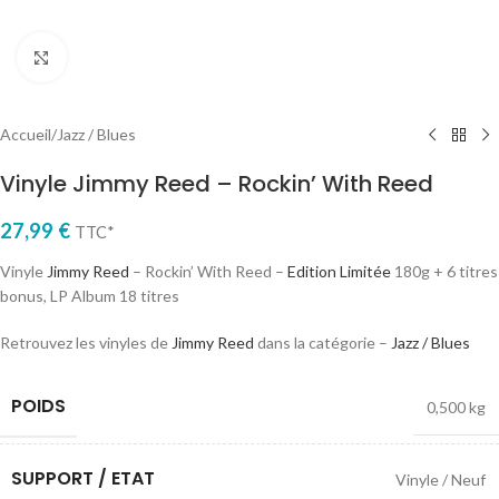
Cliquez pour agrandir
Accueil
/
Jazz / Blues
Vinyle Jimmy Reed – Rockin’ With Reed
27,99
€
TTC*
Vinyle
Jimmy Reed
– Rockin’ With Reed –
Edition Limitée
180g + 6 titres
bonus, LP Album 18 titres
Retrouvez les vinyles de
Jimmy Reed
dans la catégorie –
Jazz / Blues
POIDS
0,500 kg
SUPPORT / ETAT
Vinyle / Neuf