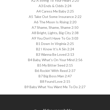
A2 A String To Your Heart 2:20
A3 Ends & Odds 2:24
A4 Caress Me Baby 2:25
A5 Take Out Some Insurance 2:22
A6 The Moon Is Rising 2:20
A7 Shame, Shame, Shame 2:50
A8 Bright, Lights, Big City 2:38
A9 You Don't Have To Go 3:03
B1 Down In Virginia 2:25
B2 I Know It's A Sin 2:24
B3 Wanna Be Loved 2:13
B4 Baby, What's On Your Mind 2:56
B5 My Bitter Seed 2:15
B6 Rockin' With Reed 2:37
B7 Big Boss Man 2:47
B8 Found Love 2:15
B9 Baby What You Want Me To Do 2:27