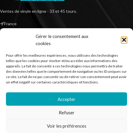
Ventes de vinyle en ligne - 33 et 45 tours.
France
Mail : contact@kilm-music.com
Gérer le consentement aux
cookies
Pour offrir les meilleures expériences, nous utilisons des technologies
*TVA non applicable – article 293 B du CGI
telles que les cookies pour stocker et/ou accéder aux informations des
appareils. Le fait de consentir à ces technologies nous permettra de traiter
des données telles que le comportement de navigation ou les ID uniques sur
ce site. Le fait de ne pas consentir ou de retirer son consentement peut avoir
RECHERCHER DES PRODUITS
un effet négatif sur certaines caractéristiques et fonctions.
NOS SERVICES
Accepter
BESOIN D’AIDE ?
Refuser
MENTIONS LÉGALES
Voir les préférences
Kilm Music
2023