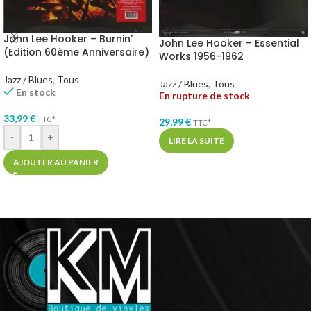
John Lee Hooker – Burnin’
John Lee Hooker – Essential
(Edition 60ème Anniversaire)
Works 1956-1962
Jazz / Blues
,
Tous
Jazz / Blues
,
Tous
En stock
En rupture de stock
33,99
€
TTC*
29,99
€
TTC*
-
+
LIRE LA SUITE
AJOUTER AU PANIER