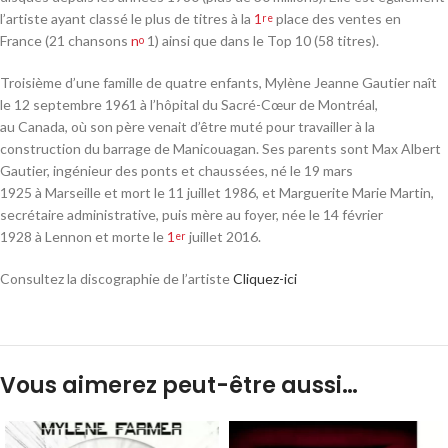
l’artiste ayant classé le plus de titres à la
1
place des ventes en
re
France (21 chansons
n
1) ainsi que dans le Top 10 (58 titres).
o
Troisième d’une famille de quatre enfants
, Mylène Jeanne Gautier naît
le
12 septembre 1961
à l’hôpital du Sacré-Cœur de Montréal
,
au Canada
, où son père venait d’être muté pour travailler à la
construction du barrage de Manicouagan
. Ses parents sont Max Albert
Gautier
, ingénieur des ponts et chaussées
, né le
19 mars
1925
à Marseille
et mort le
11 juillet 1986
, et Marguerite Marie Martin
,
secrétaire administrative, puis mère au foyer
, née le
14 février
1928
à Lennon et morte le
1
juillet 2016
.
er
Consultez la discographie de l’artiste
Cliquez-ici
Vous aimerez peut-être aussi…