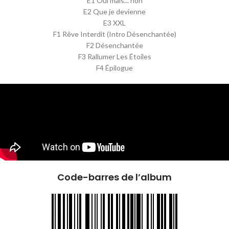
E1 Oui mais... non
E2 Que je devienne
E3 XXL
F1 Rêve Interdit (Intro Désenchantée)
F2 Désenchantée
F3 Rallumer Les Étoiles
F4 Épilogue
Code-barres de l’album