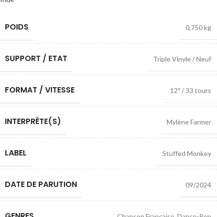
POIDS
0,750 kg
SUPPORT / ETAT
Triple Vinyle / Neuf
FORMAT / VITESSE
12″ / 33 tours
INTERPRÈTE(S)
Mylène Farmer
LABEL
Stuffed Monkey
DATE DE PARUTION
09/2024
GENRES
Chanson Française
,
Dance-Pop