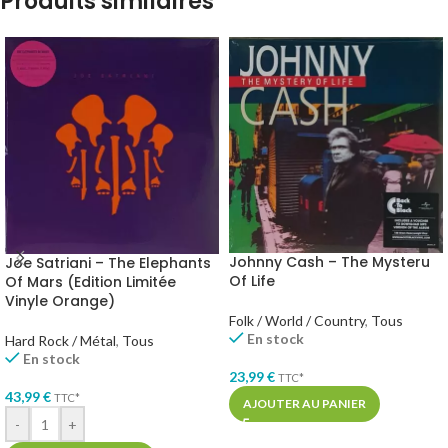
Produits similaires
Johnny Cash – The Mysteru
Joe Satriani – The Elephants
Of Life
Of Mars (Edition Limitée
Vinyle Orange)
Folk / World / Country
,
Tous
En stock
Hard Rock / Métal
,
Tous
En stock
23,99
€
TTC*
43,99
€
TTC*
AJOUTER AU PANIER
-
+