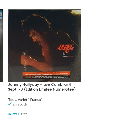
Johnny Hallyday – Live Cambrai 4
Johnny Hallyda
Sept. 70 (Edition Limitée Numérotée)
Tous
,
Variété Fra
Tous
,
Variété Française
En stock
En stock
37,99
€
TTC*
36,99
€
TTC*