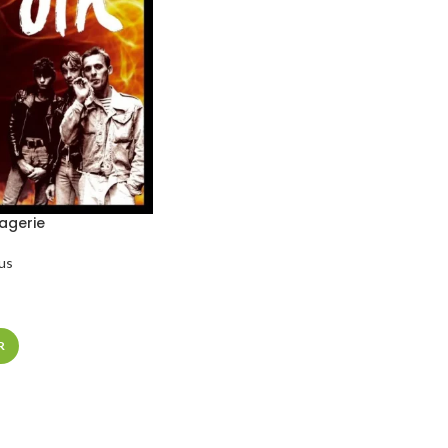
agerie
us
R