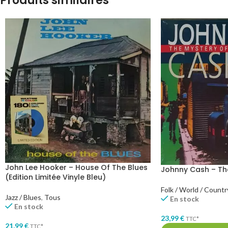
Produits similaires
John Lee Hooker – House Of The Blues
Johnny Cash – The
(Edition Limitée Vinyle Bleu)
Folk / World / Countr
Jazz / Blues
,
Tous
En stock
En stock
23,99
€
TTC*
21,99
€
TTC*