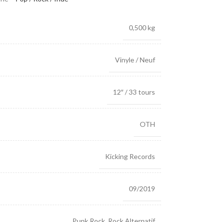
0,500 kg
Vinyle / Neuf
12″ / 33 tours
OTH
Kicking Records
09/2019
Punk Rock
,
Rock Alternatif