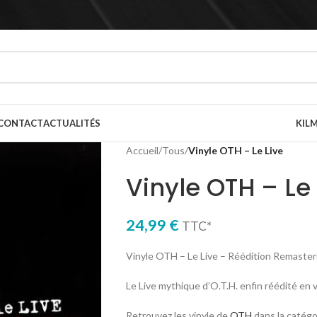
CONTACT
ACTUALITÉS
KILM
Accueil
/
Tous
/
Vinyle OTH – Le Live
Vinyle OTH – Le 
24,99
€
TTC*
Vinyle OTH – Le Live – Réédition Remasteri
Le Live mythique d’O.T.H. enfin réédité en
Retrouvez les vinyle de
OTH
dans la catégo