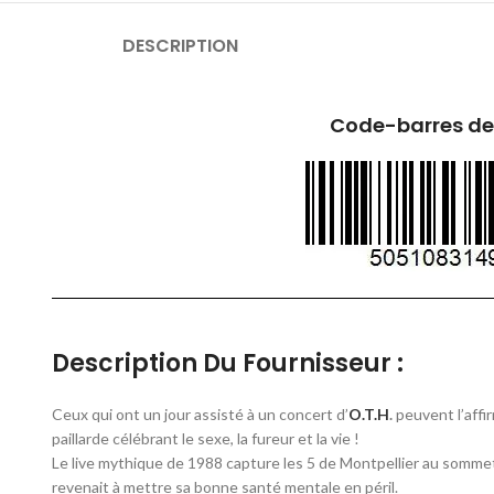
DESCRIPTION
Code-barres de
Description Du Fournisseur :
Ceux qui ont un jour assisté à un concert d’
O.T.H
.
peuvent l’affir
paillarde célébrant le sexe, la fureur et la vie !
Le live mythique de 1988 capture les 5 de Montpellier au sommet 
revenait à mettre sa bonne santé mentale en péril.