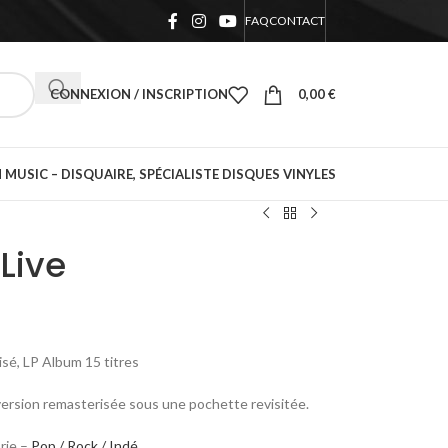
FAQ
CONTACT
CONNEXION / INSCRIPTION
0,00
€
 MUSIC – DISQUAIRE, SPÉCIALISTE DISQUES VINYLES
Live
sé, LP Album 15 titres
 version remasterisée sous une pochette revisitée.
rie –
Pop / Rock / Indé