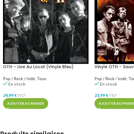
OTH – Live Au Local (Vinyle Bleu)
Vinyle OTH – Sauv
Pop / Rock / Indé
,
Tous
Pop / Rock / Indé
,
To
En stock
En stock
24,99
€
23,99
€
TTC*
TTC*
AJOUTER AU PANIER
AJOUTER AU PANIE