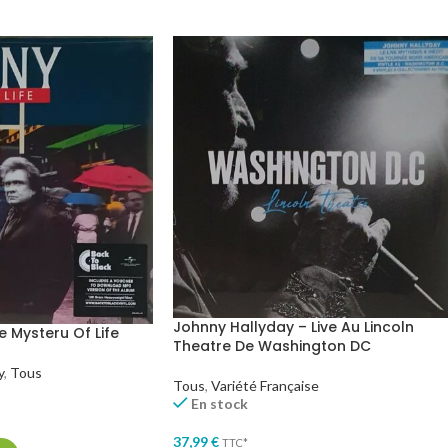
Johnny Hallyday – Live Au Lincoln
 Mysteru Of Life
Theatre De Washington DC
y
,
Tous
Tous
,
Variété Française
En stock
37,99
€
TTC*