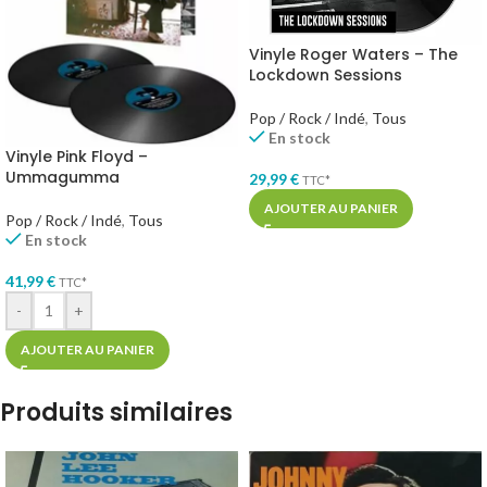
Vinyle Roger Waters – The
Lockdown Sessions
Pop / Rock / Indé
,
Tous
En stock
Vinyle Pink Floyd –
Ummagumma
29,99
€
TTC*
AJOUTER AU PANIER
Pop / Rock / Indé
,
Tous
En stock
41,99
€
TTC*
-
+
AJOUTER AU PANIER
Produits similaires