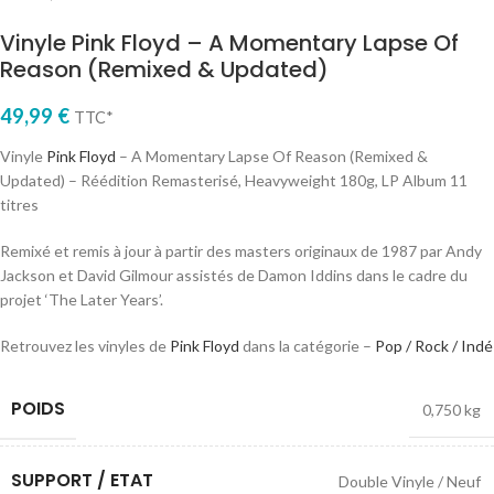
Vinyle Pink Floyd – A Momentary Lapse Of
Reason (Remixed & Updated)
49,99
€
TTC*
Vinyle
Pink Floyd
– A Momentary Lapse Of Reason (Remixed &
Updated) – Réédition Remasterisé, Heavyweight 180g, LP Album 11
titres
Remixé et remis à jour à partir des masters originaux de 1987 par Andy
Jackson et David Gilmour assistés de Damon Iddins dans le cadre du
projet ‘The Later Years’.
Retrouvez les vinyles de
Pink Floyd
dans la catégorie –
Pop / Rock / Indé
POIDS
0,750 kg
SUPPORT / ETAT
Double Vinyle / Neuf