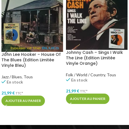
Johnny Cash – Sings I Walk
John Lee Hooker – House Of
The Line (Edition Limitée
The Blues (Edition Limitée
Vinyle Orange)
Vinyle Bleu)
Folk / World / Country
,
Tous
Jazz / Blues
,
Tous
En stock
En stock
21,99
€
TTC*
21,99
€
TTC*
AJOUTER AU PANIER
AJOUTER AU PANIER