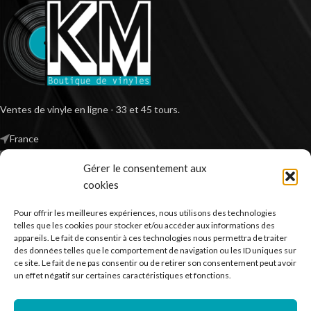
Ventes de vinyle en ligne - 33 et 45 tours.
France
Mail : contact@kilm-music.com
Gérer le consentement aux
cookies
Pour offrir les meilleures expériences, nous utilisons des technologies
*TVA non applicable – article 293 B du CGI
telles que les cookies pour stocker et/ou accéder aux informations des
appareils. Le fait de consentir à ces technologies nous permettra de traiter
des données telles que le comportement de navigation ou les ID uniques sur
ce site. Le fait de ne pas consentir ou de retirer son consentement peut avoir
RECHERCHER DES PRODUITS
un effet négatif sur certaines caractéristiques et fonctions.
NOS SERVICES