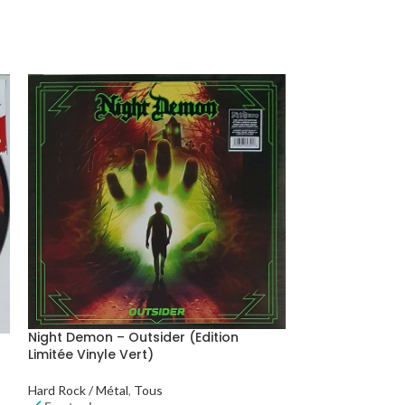
Night Demon – Outsider (Edition
Rammstein – Du
Limitée Vinyle Vert)
Hard Rock / Métal
Hard Rock / Métal
,
Tous
En stock