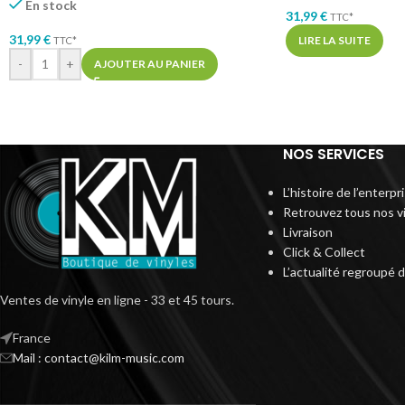
En stock
31,99
€
TTC*
31,99
€
LIRE LA SUITE
TTC*
-
+
AJOUTER AU PANIER
NOS SERVICES
L’histoire de l’enterp
Retrouvez tous nos v
Livraison
Click & Collect
L’actualité regroupé 
Ventes de vinyle en ligne - 33 et 45 tours.
France
Mail : contact@kilm-music.com