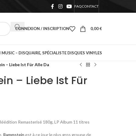
FAQ
CONTACT
CONNEXION / INSCRIPTION
0,00
€
 MUSIC – DISQUAIRE, SPÉCIALISTE DISQUES VINYLES
n – Liebe Ist Für Alle Da
n – Liebe Ist Für
 Réédition Remasterisé 180g, LP Album 11 titres
e,
Rammstein
est à ce jour le plus gros groupe de