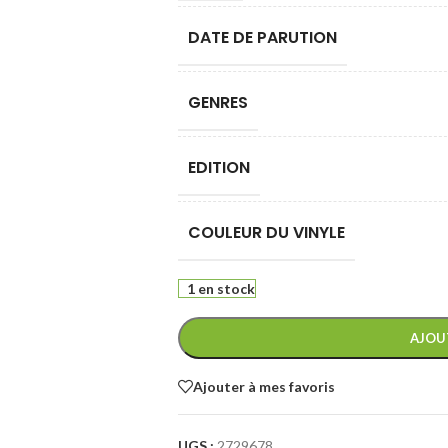
DATE DE PARUTION
GENRES
EDITION
COULEUR DU VINYLE
1 en stock
AJOU
Ajouter à mes favoris
UGS :
2729678