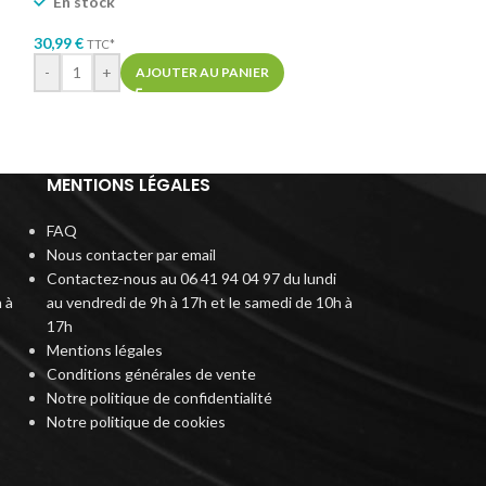
En stock
26,99
€
TTC*
30,99
€
TTC*
-
+
AJ
-
+
AJOUTER AU PANIER
MENTIONS LÉGALES
FAQ
Nous contacter par email
Contactez-nous au 06 41 94 04 97 du lundi
 à
au vendredi de 9h à 17h et le samedi de 10h à
17h
Mentions légales
Conditions générales de vente
Notre politique de confidentialité
Notre politique de cookies