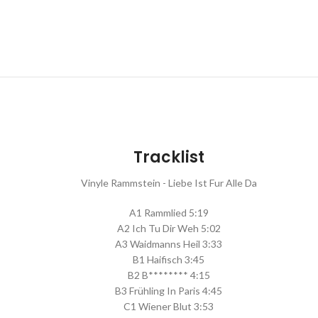
Tracklist
Vinyle Rammstein - Liebe Ist Fur Alle Da
A1 Rammlied 5:19
A2 Ich Tu Dir Weh 5:02
A3 Waidmanns Heil 3:33
B1 Haifisch 3:45
B2 B******** 4:15
B3 Frühling In Paris 4:45
C1 Wiener Blut 3:53