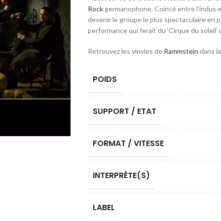
Rock
germanophone. Coincé entre l’indus et 
devenir le groupe le plus spectaculaire en
performance qui ferait du ‘Cirque du soleil’
Retrouvez les vinyles de
Rammstein
dans la
POIDS
SUPPORT / ETAT
FORMAT / VITESSE
INTERPRÈTE(S)
LABEL