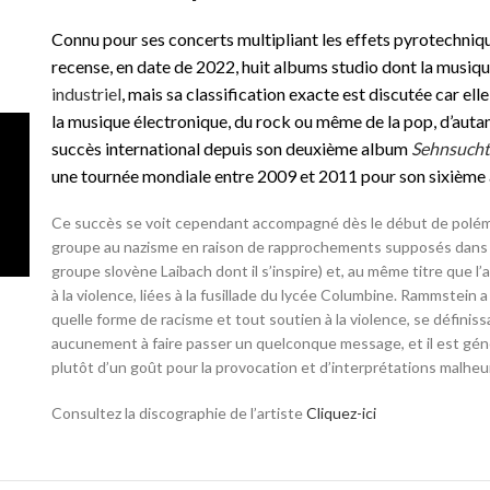
Connu pour ses concerts multipliant les effets pyrotechniqu
recense, en date de 2022, huit albums studio dont la musi
industriel
, mais sa classification exacte est discutée car el
la musique électronique, du rock ou même de la pop, d’autant 
succès international depuis son deuxième album
Sehnsuch
une tournée mondiale entre 2009 et 2011 pour son sixièm
Ce succès se voit cependant accompagné dès le début de polém
groupe au nazisme en raison de rapprochements supposés dans s
groupe slovène Laibach dont il s’inspire) et, au même titre que l
à la violence, liées à la fusillade du lycée Columbine. Rammstein
quelle forme de racisme et tout soutien à la violence, se défini
aucunement à faire passer un quelconque message, et il est gé
plutôt d’un goût pour la provocation et d’interprétations malhe
Consultez la discographie de l’artiste
Cliquez-ici