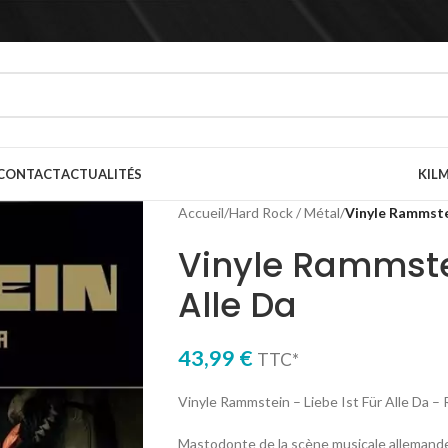
CONTACT
ACTUALITÉS
KILM
Accueil
/
Hard Rock / Métal
/
Vinyle Rammstei
Vinyle Rammstei
Alle Da
43,99
€
TTC*
Vinyle Rammstein – Liebe Ist Für Alle Da –
Mastodonte de la scène musicale allemand