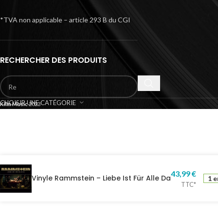
*TVA non applicable – article 293 B du CGI
RECHERCHER DES PRODUITS
CHOISIR UNE CATÉGORIE
Kilm Music
2023
43,99
€
Vinyle Rammstein – Liebe Ist Für Alle Da
1 e
TTC*