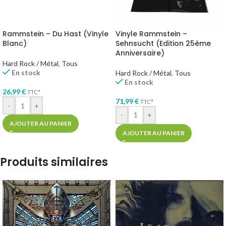
Vinyle Rammstein –
Rammstein – Du Hast (Vinyle
Sehnsucht (Edition 25ème
Blanc)
Anniversaire)
Hard Rock / Métal
,
Tous
En stock
Hard Rock / Métal
,
Tous
En stock
26,99
€
TTC*
71,99
€
TTC*
-
+
-
+
AJOUTER AU PANIER
AJOUTER AU PANIER
Produits similaires