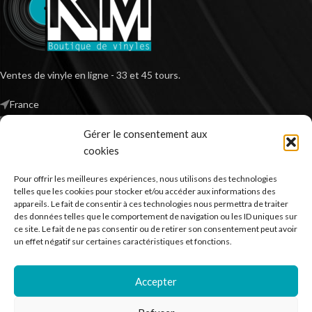
Ventes de vinyle en ligne - 33 et 45 tours.
France
Mail : contact@kilm-music.com
Gérer le consentement aux
cookies
Pour offrir les meilleures expériences, nous utilisons des technologies
*TVA non applicable – article 293 B du CGI
telles que les cookies pour stocker et/ou accéder aux informations des
appareils. Le fait de consentir à ces technologies nous permettra de traiter
des données telles que le comportement de navigation ou les ID uniques sur
ce site. Le fait de ne pas consentir ou de retirer son consentement peut avoir
RECHERCHER DES PRODUITS
un effet négatif sur certaines caractéristiques et fonctions.
NOS SERVICES
Accepter
BESOIN D’AIDE ?