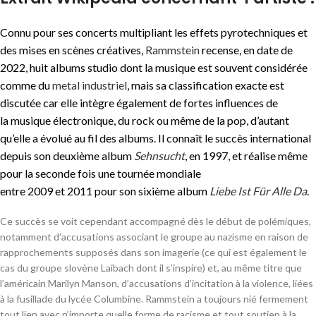
Connu pour ses concerts multipliant les effets pyrotechniques et
des mises en scènes créatives,
Rammstein
recense, en date de
2022, huit albums studio dont la musique est souvent considérée
comme du
metal industriel
, mais sa classification exacte est
discutée car elle intègre également de fortes influences de
la musique électronique, du rock ou même de la pop, d’autant
qu’elle a évolué au fil des albums. Il connaît le succès international
depuis son deuxième album
Sehnsucht
, en 1997, et réalise même
pour la seconde fois une tournée mondiale
entre 2009 et 2011 pour son sixième album
Liebe Ist Für Alle Da
.
Ce succès se voit cependant accompagné dès le début de polémiques,
notamment d’accusations associant le groupe au nazisme en raison de
rapprochements supposés dans son imagerie (ce qui est également le
cas du groupe slovène Laibach dont il s’inspire) et, au même titre que
l’américain Marilyn Manson, d’accusations d’incitation à la violence, liées
à la fusillade du lycée Columbine. Rammstein a toujours nié fermement
tout lien avec n’importe quelle forme de racisme et tout soutien à la