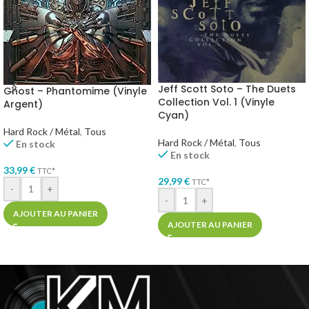
Jeff Scott Soto – The Duets
Ghost – Phantomime (Vinyle
Collection Vol. 1 (Vinyle
Argent)
Cyan)
Hard Rock / Métal
,
Tous
Hard Rock / Métal
,
Tous
En stock
En stock
33,99
€
TTC*
29,99
€
TTC*
-
+
-
+
AJOUTER AU PANIER
AJOUTER AU PANIER