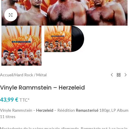
Cliquez pour agrandir
Accueil
/
Hard Rock / Métal
Vinyle Rammstein – Herzeleid
43,99
€
TTC*
Vinyle Rammstein –
Herzeleid
– Réédition
Remasterisé
180gr, LP Album
11 titres
Mastodonte de la scène musicale allemande, Rammstein est à ce jour le