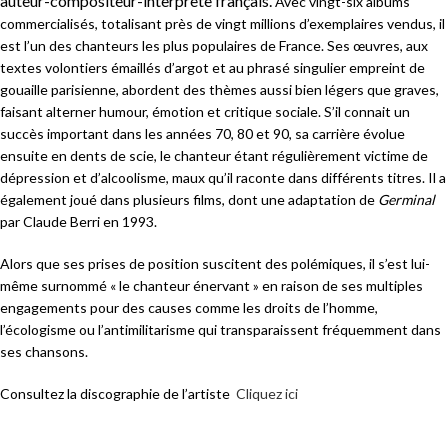
auteur-compositeur-interprète français.
Avec vingt-six albums
commercialisés, totalisant près de vingt millions d’exemplaires vendus, il
est l’un des chanteurs les plus populaires de France. Ses œuvres, aux
textes volontiers émaillés d’argot et au phrasé singulier empreint de
gouaille parisienne, abordent des thèmes aussi bien légers que graves,
faisant alterner humour, émotion et critique sociale. S’il connait un
succès important dans les années 70, 80 et 90, sa carrière évolue
ensuite en dents de scie, le chanteur étant régulièrement victime de
dépression et d’alcoolisme, maux qu’il raconte dans différents titres. Il a
également joué dans plusieurs films, dont une adaptation de
Germinal
par Claude Berri en 1993.
Alors que ses prises de position suscitent des polémiques, il s’est lui-
même surnommé « le chanteur énervant » en raison de ses multiples
engagements pour des causes comme les droits de l’homme,
l’écologisme ou l’antimilitarisme qui transparaissent fréquemment dans
ses chansons.
Consultez la discographie de l’artiste
Cliquez ici