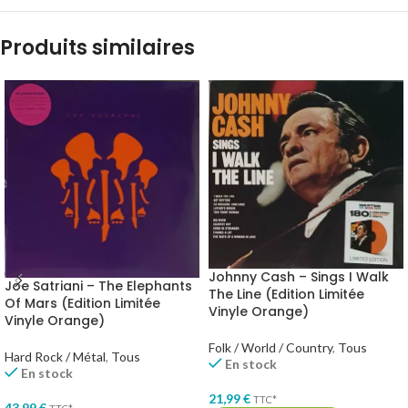
Produits similaires
Johnny Cash – Sings I Walk
Joe Satriani – The Elephants
The Line (Edition Limitée
Of Mars (Edition Limitée
Vinyle Orange)
Vinyle Orange)
Folk / World / Country
,
Tous
Hard Rock / Métal
,
Tous
En stock
En stock
21,99
€
TTC*
43,99
€