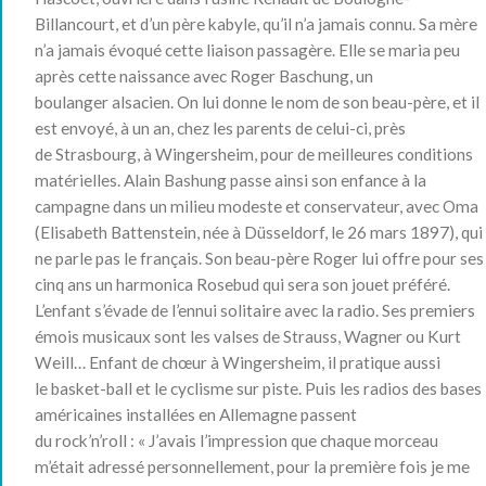
Billancourt, et d’un père kabyle, qu’il n’a jamais connu
. Sa mère
n’a jamais évoqué cette liaison passagère. Elle se maria peu
après cette naissance avec Roger Baschung, un
boulanger alsacien. On lui donne le nom de son beau-père, et il
est envoyé, à un an, chez les parents de celui-ci, près
de Strasbourg, à Wingersheim, pour de meilleures conditions
matérielles
. Alain Bashung passe ainsi son enfance à la
campagne dans un milieu modeste et conservateur, avec Oma
(Elisabeth Battenstein, née à Düsseldorf, le
26 mars 1897
), qui
ne parle pas le français
. Son beau-père Roger lui offre pour ses
cinq ans un harmonica Rosebud
qui sera son jouet préféré.
L’enfant s’évade de l’ennui solitaire avec la radio. Ses premiers
émois musicaux sont les valses de Strauss, Wagner ou Kurt
Weill
… Enfant de chœur à Wingersheim, il pratique aussi
le basket-ball et le cyclisme sur piste. Puis les radios des bases
américaines installées en Allemagne passent
du rock’n’roll :
« J’avais l’impression que chaque morceau
m’était adressé personnellement, pour la première fois je me