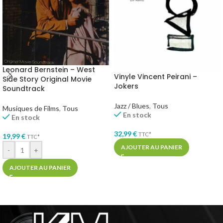
Leonard Bernstein – West
Vinyle Vincent Peirani –
Side Story Original Movie
Jokers
Soundtrack
Jazz / Blues
,
Tous
Musiques de Films
,
Tous
En stock
En stock
32,99
€
TTC*
19,99
€
TTC*
AJOUTER AU PANIER
-
+
AJOUTER AU PANIER