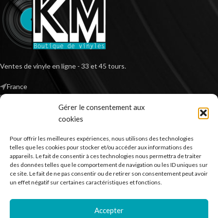
Ventes de vinyle en ligne - 33 et 45 tours.
France
Mail : contact@kilm-music.com
Gérer le consentement aux
cookies
Pour offrir les meilleures expériences, nous utilisons des technologies
*TVA non applicable – article 293 B du CGI
telles que les cookies pour stocker et/ou accéder aux informations des
appareils. Le fait de consentir à ces technologies nous permettra de traiter
des données telles que le comportement de navigation ou les ID uniques sur
ce site. Le fait de ne pas consentir ou de retirer son consentement peut avoir
RECHERCHER DES PRODUITS
un effet négatif sur certaines caractéristiques et fonctions.
NOS SERVICES
Accepter