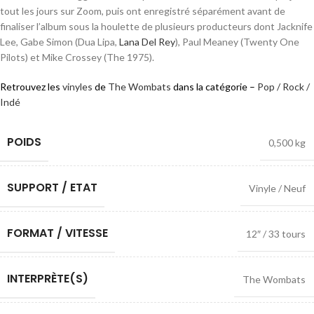
tout les jours sur Zoom, puis ont enregistré séparément avant de
finaliser l’album sous la houlette de plusieurs producteurs dont Jacknife
Lee, Gabe Simon (Dua Lipa,
Lana Del Rey
), Paul Meaney (Twenty One
Pilots) et Mike Crossey (The 1975).
Retrouvez les
vinyles
de
The Wombats
dans la catégorie –
Pop / Rock /
Indé
POIDS
0,500 kg
SUPPORT / ETAT
Vinyle / Neuf
FORMAT / VITESSE
12″ / 33 tours
INTERPRÈTE(S)
The Wombats