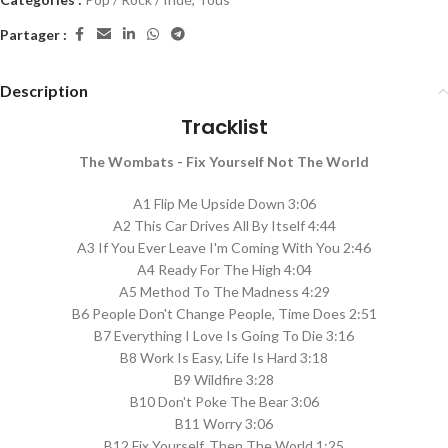
Partager :
Description
Tracklist
The Wombats - Fix Yourself Not The World
A1 Flip Me Upside Down 3:06
A2 This Car Drives All By Itself 4:44
A3 If You Ever Leave I'm Coming With You 2:46
A4 Ready For The High 4:04
A5 Method To The Madness 4:29
B6 People Don't Change People, Time Does 2:51
B7 Everything I Love Is Going To Die 3:16
B8 Work Is Easy, Life Is Hard 3:18
B9 Wildfire 3:28
B10 Don't Poke The Bear 3:06
B11 Worry 3:06
B12 Fix Yourself, Then The World 1:25