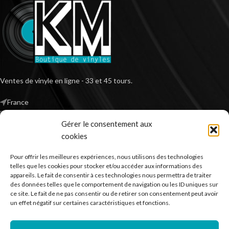
Ventes de vinyle en ligne - 33 et 45 tours.
France
Mail : contact@kilm-music.com
Gérer le consentement aux
cookies
Pour offrir les meilleures expériences, nous utilisons des technologies
*TVA non applicable – article 293 B du CGI
telles que les cookies pour stocker et/ou accéder aux informations des
appareils. Le fait de consentir à ces technologies nous permettra de traiter
des données telles que le comportement de navigation ou les ID uniques sur
ce site. Le fait de ne pas consentir ou de retirer son consentement peut avoir
RECHERCHER DES PRODUITS
un effet négatif sur certaines caractéristiques et fonctions.
NOS SERVICES