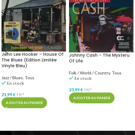
John Lee Hooker – House Of
Johnny Cash – The Mysteru
The Blues (Edition Limitée
Of Life
Vinyle Bleu)
Folk / World / Country
,
Tous
Jazz / Blues
,
Tous
En stock
En stock
23,99
€
TTC*
21,99
€
TTC*
AJOUTER AU PANIER
AJOUTER AU PANIER