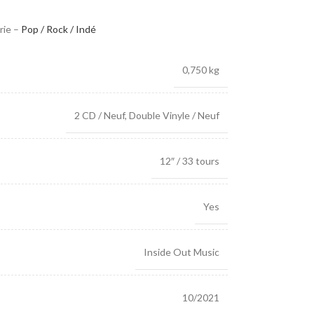
rie –
Pop / Rock / Indé
0,750 kg
2 CD / Neuf
,
Double Vinyle / Neuf
12″ / 33 tours
Yes
Inside Out Music
10/2021