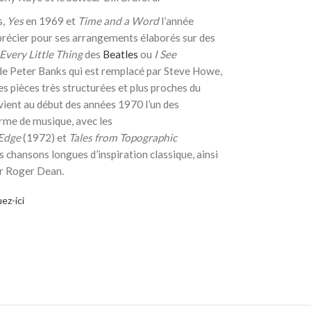
s,
Yes
en 1969 et
Time and a Word
l’année
apprécier pour ses arrangements élaborés sur des
Every Little Thing
des
Beatles
ou
I See
 de Peter Banks qui est remplacé par Steve Howe,
es pièces très structurées et plus proches du
devient au début des années 1970 l’un des
rme de musique, avec les
 Edge
(1972) et
Tales from Topographic
s chansons longues d’inspiration classique, ainsi
ar Roger Dean.
uez-ici