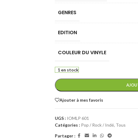
GENRES
EDITION
COULEUR DU VINYLE
1 en stock
AJOU
Ajouter à mes favoris
UGS :
IOMLP 601
Catégories :
Pop / Rock / Indé
,
Tous
Partager :