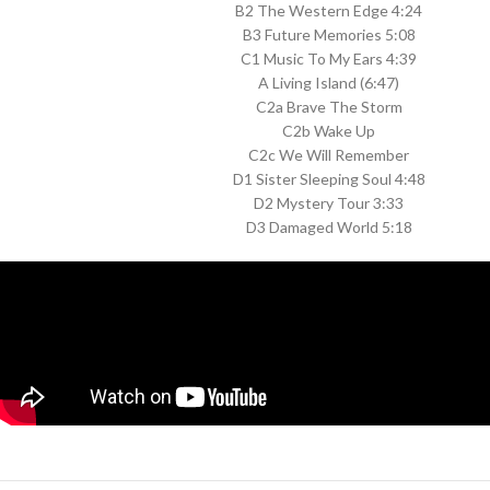
B2 The Western Edge 4:24
B3 Future Memories 5:08
C1 Music To My Ears 4:39
A Living Island (6:47)
C2a Brave The Storm
C2b Wake Up
C2c We Will Remember
D1 Sister Sleeping Soul 4:48
D2 Mystery Tour 3:33
D3 Damaged World 5:18