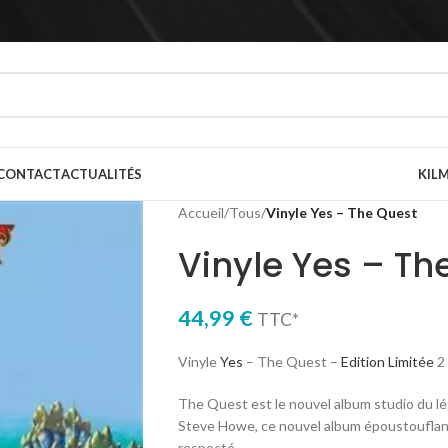
CONTACT
ACTUALITÉS
KILM
Accueil
/
Tous
/
Vinyle Yes – The Quest
Vinyle Yes – Th
44,99
€
TTC*
Vinyle
Yes
– The Quest –
Edition Limitée
2 
The Quest est le nouvel album studio du lé
Steve Howe, ce nouvel album époustouflan
respecté.