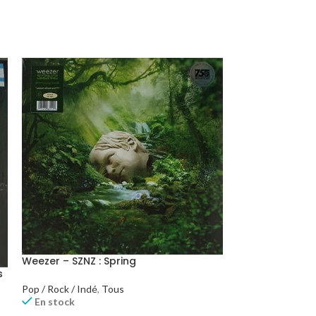
Weezer – SZNZ : Spring
Whitney Housto
s
Holiday Album
Pop / Rock / Indé
,
Tous
En stock
Tous
,
Variété int