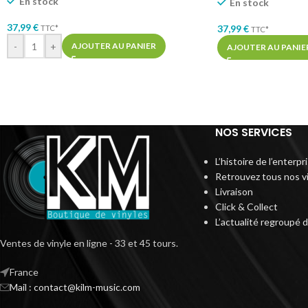
En stock
En stock
37,99
€
37,99
€
TTC*
TTC*
-
+
AJOUTER AU PANIER
AJOUTER AU PANIE
NOS SERVICES
L’histoire de l’enterp
Retrouvez tous nos v
Livraison
Click & Collect
L’actualité regroupé 
Ventes de vinyle en ligne - 33 et 45 tours.
France
Mail : contact@kilm-music.com