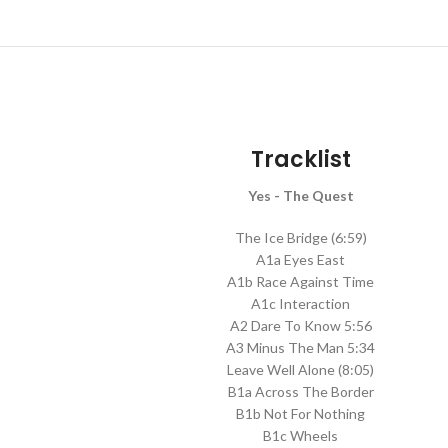
Tracklist
Yes - The Quest
The Ice Bridge (6:59)
A1a Eyes East
A1b Race Against Time
A1c Interaction
A2 Dare To Know 5:56
A3 Minus The Man 5:34
Leave Well Alone (8:05)
B1a Across The Border
B1b Not For Nothing
B1c Wheels