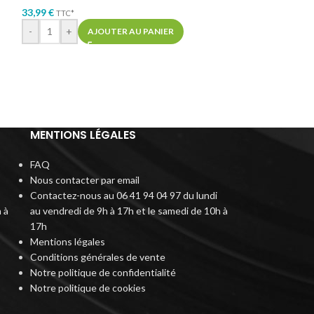
En stock
33,99
€
TTC*
24,99
€
TTC*
-
+
AJOUTER AU PANIER
AJOUTER AU PA
MENTIONS LÉGALES
FAQ
Nous contacter par email
Contactez-nous au 06 41 94 04 97 du lundi
 à
au vendredi de 9h à 17h et le samedi de 10h à
17h
Mentions légales
Conditions générales de vente
Notre politique de confidentialité
Notre politique de cookies