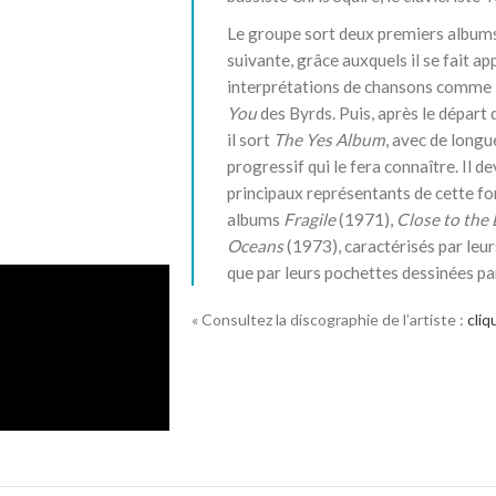
Le groupe sort deux premiers album
suivante, grâce auxquels il se fait 
interprétations de chansons comme
You
des Byrds. Puis, après le départ
il sort
The Yes Album
, avec de longu
progressif qui le fera connaître. Il 
principaux représentants de cette fo
albums
Fragile
(1971),
Close to the
Oceans
(1973), caractérisés par leur
que par leurs pochettes dessinées p
« Consultez la discographie de l’artiste :
cliq