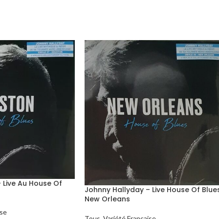
 Live Au House Of
Johnny Hallyday – Live House Of Blue
New Orleans
ise
Tous
,
Variété Française