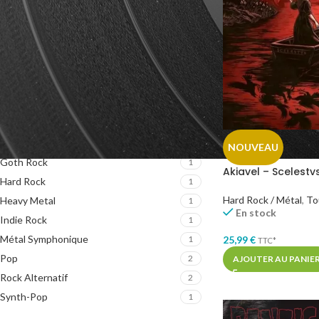
GENRES MUSICAUX
Black Metal
2
Blues Rock
3
Death Metal
2
Deathcore
1
Doom Metal
1
Garage Rock
1
NOUVEAU
Goth Rock
1
Akiavel – Scelestvs
Hard Rock
1
Hard Rock / Métal
,
To
Heavy Metal
1
En stock
Indie Rock
1
Métal Symphonique
25,99
€
1
TTC*
Pop
2
AJOUTER AU PANIE
Rock Alternatif
2
Synth-Pop
1