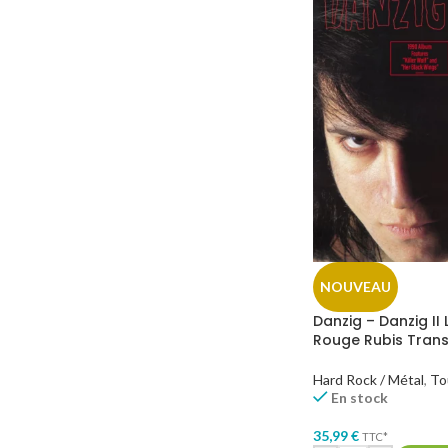
NOUVEAU
Danzig – Danzig II 
Rouge Rubis Tran
Hard Rock / Métal
,
To
En stock
35,99
€
TTC*