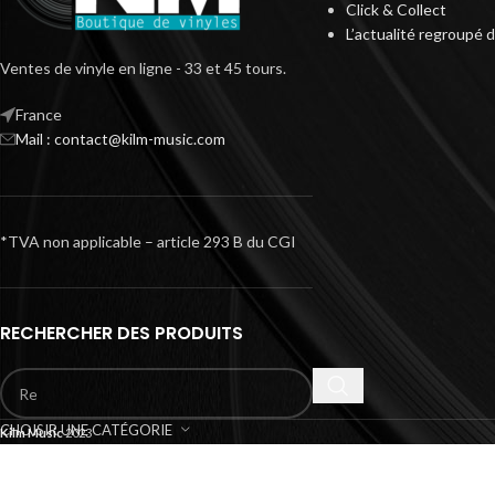
Click & Collect
L’actualité regroupé 
Ventes de vinyle en ligne - 33 et 45 tours.
France
Mail : contact@kilm-music.com
*TVA non applicable – article 293 B du CGI
RECHERCHER DES PRODUITS
CHOISIR UNE CATÉGORIE
Kilm Music
2023