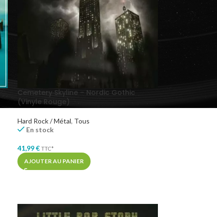
Cemetery Skyline – Nordic Gothic
(Vinyle Rouge)
Hard Rock / Métal
,
Tous
En stock
41,99
€
TTC*
AJOUTER AU PANIER