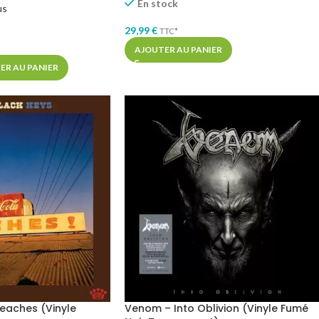
En stock
us
29,99
€
TTC*
AJOUTER AU PANIER
ER AU PANIER
Peaches (Vinyle
Venom – Into Oblivion (Vinyle Fumé