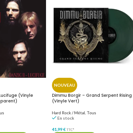
NOUVEAU
Lucifuge (Vinyle
Dimmu Borgir – Grand Serpent Rising
sparent)
(Vinyle Vert)
us
Hard Rock / Métal
,
Tous
En stock
41,99
€
TTC*