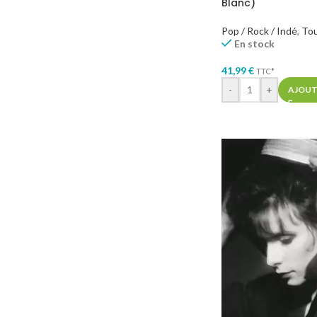
Blanc)
Pop / Rock / Indé
,
To
En stock
41,99
€
TTC*
-
+
AJOUT