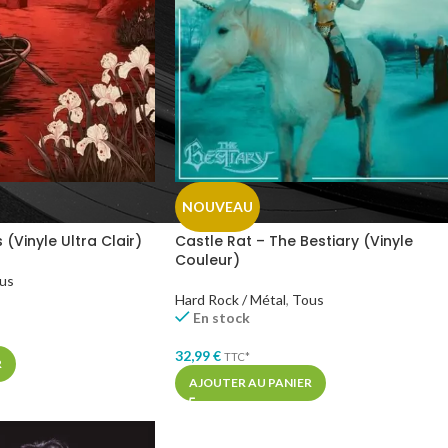
NOUVEAU
 (Vinyle Ultra Clair)
Castle Rat – The Bestiary (Vinyle
Couleur)
us
Hard Rock / Métal
,
Tous
En stock
32,99
€
TTC*
R
AJOUTER AU PANIER