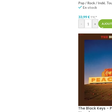
Pop / Rock / Indé
,
To
En stock
33,99
€
TTC*
-
+
AJOUT
The Black Keys – 