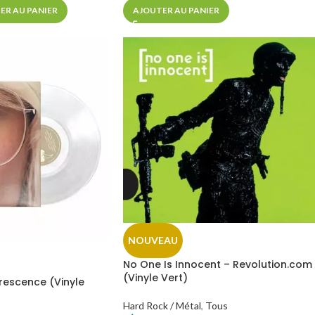
ER AU PANIER
AJOUTER AU PANIER
NOUVEAU
No One Is Innocent – Revolution.com
(Vinyle Vert)
orescence (Vinyle
Hard Rock / Métal
,
Tous