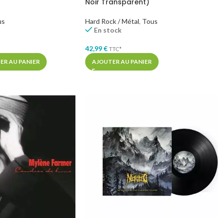
Noir Transparent)
us
Hard Rock / Métal
,
Tous
En stock
42,99
€
TTC*
ER AU PANIER
AJOUTER AU PANIER