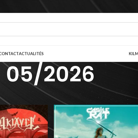
CONTACT
ACTUALITÉS
KILM
05/2026
 de parution
/
05/2026
/
Page 2
Afficher
9
12