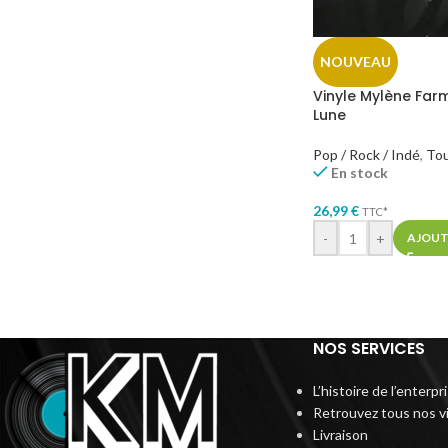
NOUVEAU
Vinyle Mylène Far
Lune
Pop / Rock / Indé
,
To
En stock
26,99
€
TTC*
-
+
AJOUT
NOS SERVICES
L’histoire de l’enterp
Retrouvez tous nos v
Livraison