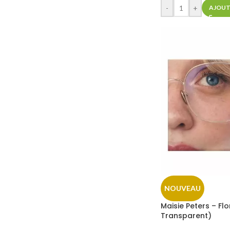
-
+
AJOUT
NOUVEAU
Maisie Peters – Fl
Transparent)