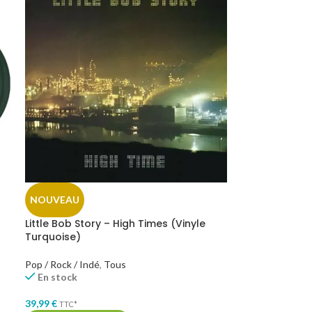
NOUVEAU
Little Bob Story – High Times (Vinyle
Turquoise)
Pop / Rock / Indé
,
Tous
En stock
39,99
€
TTC*