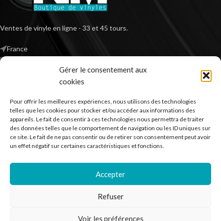
Ventes de vinyle en ligne - 33 et 45 tours.
France
Mail : contact@kilm-music.com
Gérer le consentement aux
cookies
Pour offrir les meilleures expériences, nous utilisons des technologies
*TVA non applicable – article 293 B du CGI
telles que les cookies pour stocker et/ou accéder aux informations des
appareils. Le fait de consentir à ces technologies nous permettra de traiter
des données telles que le comportement de navigation ou les ID uniques sur
ce site. Le fait de ne pas consentir ou de retirer son consentement peut avoir
RECHERCHER DES PRODUITS
un effet négatif sur certaines caractéristiques et fonctions.
NOS SERVICES
Accepter
BESOIN D’AIDE ?
Refuser
MENTIONS LÉGALES
Voir les préférences
Kilm Music
2023