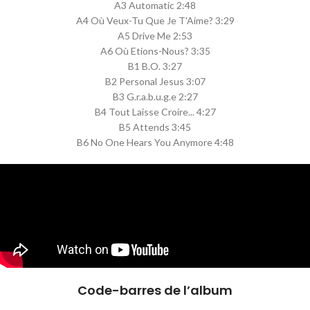
A3 Automatic 2:48
A4 Où Veux-Tu Que Je T'Aime? 3:29
A5 Drive Me 2:53
A6 Où Etions-Nous? 3:35
B1 B.O. 3:27
B2 Personal Jesus 3:07
B3 G.r.a.b.u.g.e 2:27
B4 Tout Laisse Croire... 4:27
B5 Attends 3:45
B6 No One Hears You Anymore 4:48
Code-barres de l’album