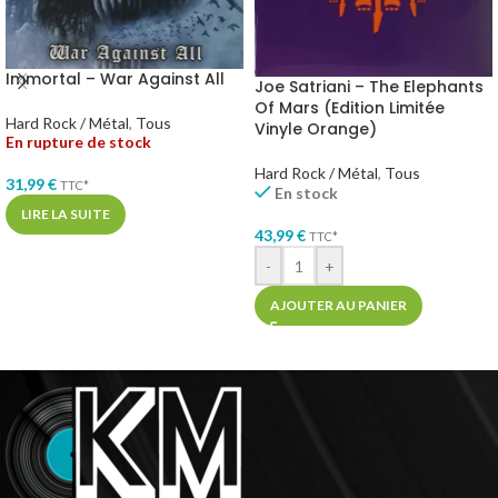
Immortal – War Against All
Joe Satriani – The Elephants
Of Mars (Edition Limitée
Hard Rock / Métal
,
Tous
Vinyle Orange)
En rupture de stock
Hard Rock / Métal
,
Tous
31,99
€
TTC*
En stock
LIRE LA SUITE
43,99
€
TTC*
-
+
AJOUTER AU PANIER