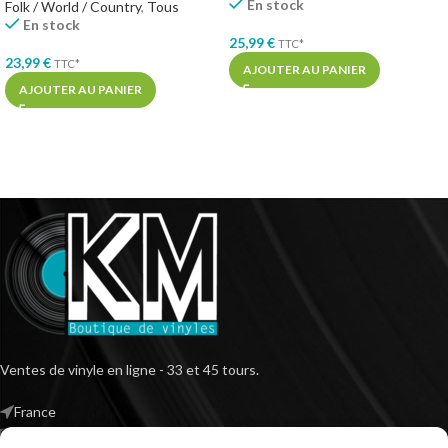
En stock
Folk / World / Country
,
Tous
En stock
25,99
€
TTC*
23,99
€
TTC*
AJOUTER AU PANIER
AJOUTER AU PANIER
Ventes de vinyle en ligne - 33 et 45 tours.
France
Mail : contact@kilm-music.com