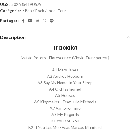
UGS :
5026854190679
Catégories :
Pop / Rock / Indé
,
Tous
Partager :
Description
Tracklist
Maisie Peters - Florescence (Vinyle Transparent)
A1 Mary Janes
A2 Audrey Hepburn
A3 Say My Name In Your Sleep
A4 Old Fashioned
A5 Houses
A6 Kingmaker - Feat Julia Michaels
A7 Vampire Time
A8 My Regards
B1 You You You
B2 If You Let Me - Feat Marcus Mumford