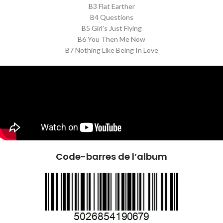
B3 Flat Earther
B4 Questions
B5 Girl's Just Flying
B6 You Then Me Now
B7 Nothing Like Being In Love
Code-barres de l’album