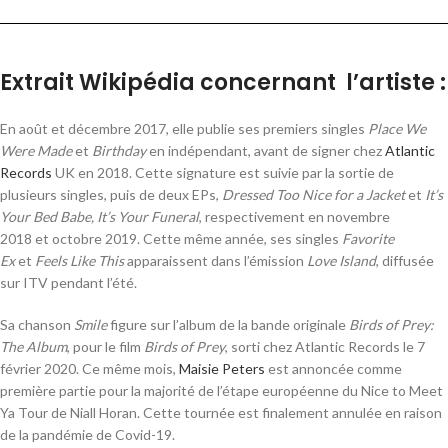
Extrait Wikipédia concernant l’artiste :
En août et
décembre 2017
, elle publie ses premiers singles
Place We
Were Made
et
Birthday
en indépendant, avant de signer chez
Atlantic
Records
UK en 2018
. Cette signature est suivie par la sortie de
plusieurs singles, puis de deux EPs,
Dressed Too Nice for a Jacket
et
It’s
Your Bed Babe, It’s Your Funeral
, respectivement en
novembre
2018
et
octobre 2019
. Cette même année, ses singles
Favorite
Ex
et
Feels Like This
apparaissent dans l’émission
Love Island
, diffusée
sur ITV pendant l’été
.
Sa chanson
Smile
figure sur l’album de la bande originale
Birds of Prey:
The Album
, pour le film
Birds of Prey
, sorti chez Atlantic Records le
7
février 2020
. Ce même mois,
Maisie Peters
est annoncée comme
première partie pour la majorité de l’étape européenne du Nice to Meet
Ya Tour de Niall Horan
. Cette tournée est finalement annulée en raison
de la pandémie de Covid-19
.