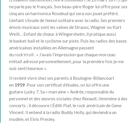
ne parle pas le français
. Son beau-père Roger lui offre pour ses
cinq ans un harmonica Rosebud
qui sera son jouet préféré.
L’enfant s’évade de l’ennui solitaire avec la radio. Ses premiers
émois musicaux sont les valses de Strauss, Wagner ou Kurt
Weill
… Enfant de chœur à Wingersheim, il pratique aussi
le basket-ball et le cyclisme sur piste. Puis les radios des bases
américaines installées en Allemagne passent
du rock’n’roll :
« J’avais l’impression que chaque morceau
m’était adressé personnellement, pour la première fois je me
suis senti heureux »
.
Il revient vivre chez ses parents à Boulogne-Billancourt
en
1959
. Pour son certificat d’études, on lui offre une
guitare Lucky 7
. Sa « marraine » Andrée, responsable du
personnel et des œuvres sociales chez Renault
, l’emmène à des
concerts ; il découvre l Édith Piaf, le rock américain de Gene
Vincent. Il entend à la radio Buddy Holly, qui deviendra un
modèle, et Elvis Presley
.