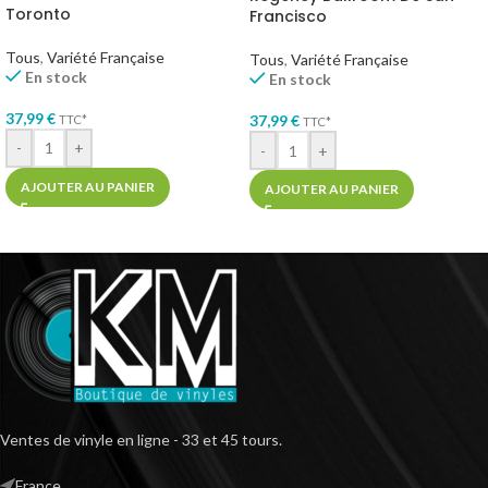
Toronto
Francisco
Tous
,
Variété Française
Tous
,
Variété Française
En stock
En stock
37,99
€
37,99
€
TTC*
TTC*
-
+
-
+
AJOUTER AU PANIER
AJOUTER AU PANIER
Ventes de vinyle en ligne - 33 et 45 tours.
France