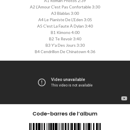
A1 Roman Photos 2:39
A2 L'Amour C'est Pas Confortable 3:30
A3 Blablas 3:00
A4 Le Pianiste De L'Eden 3:05
A5 C'est La Faute À Dylan 3:40
B1 Kimono 4:00
B2 Te Revoir 3:40
B3 Y'a Des Jours 3:30
B4 Cendrillon De Chinatown 4:36
Code-barres de l’album