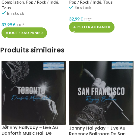
Compilation
,
Pop / Rock / Indé
,
Pop / Rock / Indé
,
Tous
En stock
Tous
En stock
32,99
€
TTC*
37,99
€
TTC*
AJOUTER AU PANIER
AJOUTER AU PANIER
Produits similaires
Johnny Hallyday – Live Au
Johnny Hallyday – Live Au
Danforth Music Hall De
Regency Ballroom De San