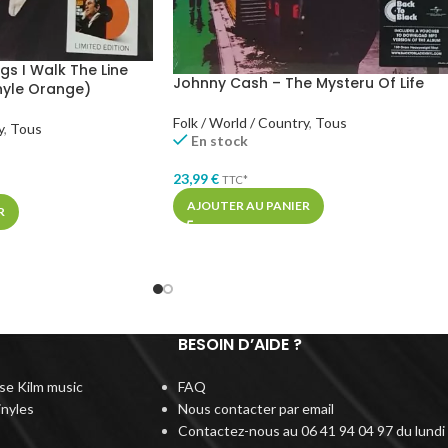
gs I Walk The Line
Johnny Cash – The Mysteru Of Life
inyle Orange)
Folk / World / Country
,
Tous
y
,
Tous
En stock
23,99
€
TTC*
AJOUTER AU PANIER
R
BESOIN D’AIDE ?
rise Kilm music
FAQ
inyles
Nous contacter par email
Contactez-nous au 06 41 94 04 97 du lundi