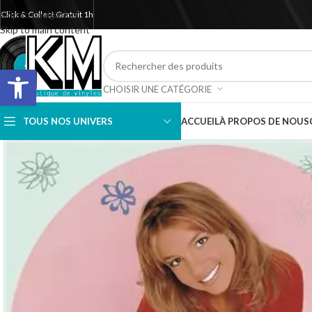
Skip to navigation
Click & Collect Gratuit 1h
Skip to main content
Ouvrir la barre d’outils
CHOISIR UNE CATÉGORIE
TOUS NOS UNIVERS
ACCUEIL
À PROPOS DE NOUS