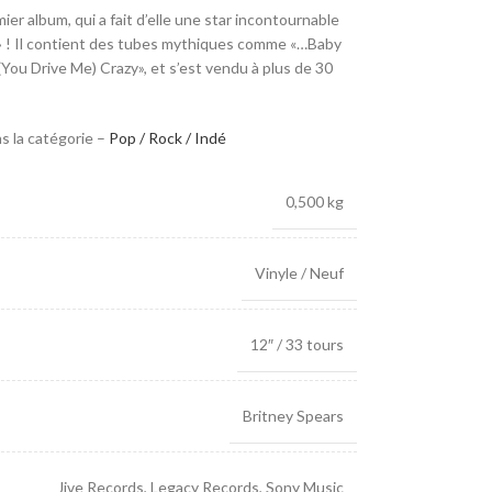
mier album, qui a fait d’elle une star incontournable
 ! Il contient des tubes mythiques comme «…Baby
ou Drive Me) Crazy», et s’est vendu à plus de 30
s la catégorie –
Pop / Rock / Indé
0,500 kg
Vinyle / Neuf
12″ / 33 tours
Britney Spears
Jive Records
,
Legacy Records
,
Sony Music