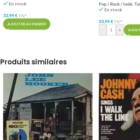
En stock
Pop / Rock / Indé
,
To
En stock
33,99
€
TTC*
33,99
€
TTC*
AJOUTER AU PANIER
-
+
AJOUT
Produits similaires