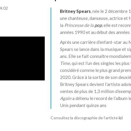
 4:02
Britney Spears
, née le
2 décembre 
une chanteuse, danseuse, actrice et
la
Princesse de la
pop
, elle est recon
années 1990 et au début des années
Après une carrière d’enfant-star au 
Spears se lance dans la musique et s
ans. Elle se fait connaître mondiale
Time
, qui est l’un des singles les pl
considéré comme le plus grand premie
2020. Grâce à la sortie de son deux
Britney Spears devient l’artiste adol
ventes de plus de 1,3 million d’exem
Again
a détenu le record de l’album l
Unis pendant quinze ans
Consultez la discographie de l’artiste
ici