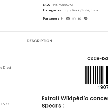
UGS :
19075886261
Catégories :
Pop / Rock / Indé
,
Tous
Partager :
DESCRIPTION
Code-bar
e Disc)
Extrait Wikipédia concer
t 5:11
Spears :