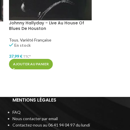
Johnny Hallyday – Live Au House Of
Johnny Hallyda
Blues De Houston
New Orleans
Tous
,
Variété Française
Tous
,
Variété Fra
En stock
En rupture de st
37,99
€
TTC*
38,99
€
TTC*
AJOUTER AU PANIER
LIRE LA SUITE
MENTIONS LÉGALES
FAQ
Nous contacter par email
Contactez-nous au 06 41 94 04 97 du lundi