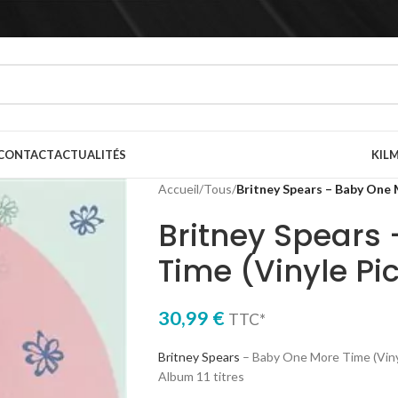
CONTACT
ACTUALITÉS
KILM
Accueil
/
Tous
/
Britney Spears – Baby One 
Britney Spears
Time (Vinyle Pi
30,99
€
TTC*
Britney Spears
– Baby One More Time (Vinyle
Album 11 titres