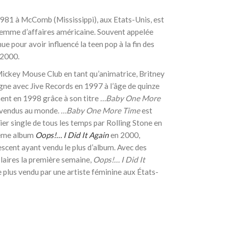
1981
à McComb (Mississippi), aux Etats-Unis, est
 femme d’affaires américaine. Souvent appelée
nue pour avoir influencé la teen pop à la fin des
 2000.
Mickey Mouse Club en tant qu’animatrice, Britney
igne avec Jive Records en 1997 à l’âge de quinze
ment en 1998 grâce à son titre
…Baby One More
us vendus au monde.
…Baby One More Time
est
r single de tous les temps par Rolling Stone en
ième album
Oops!… I Did It Again
en 2000,
escent ayant vendu le plus d’album. Avec des
plaires la première semaine,
Oops!… I Did It
e plus vendu par une artiste féminine aux États-