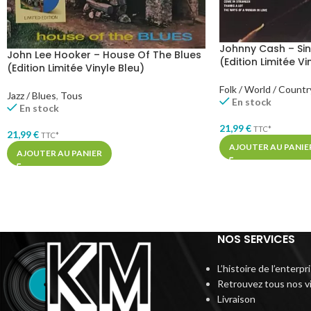
Johnny Cash – Sin
John Lee Hooker – House Of The Blues
(Edition Limitée V
(Edition Limitée Vinyle Bleu)
Folk / World / Countr
Jazz / Blues
,
Tous
En stock
En stock
21,99
€
TTC*
21,99
€
TTC*
AJOUTER AU PANIE
AJOUTER AU PANIER
NOS SERVICES
L’histoire de l’enterp
Retrouvez tous nos v
Livraison