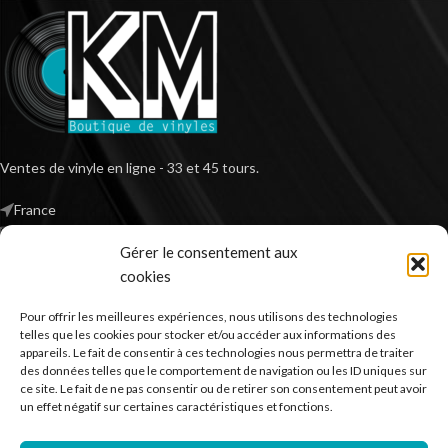
Ventes de vinyle en ligne - 33 et 45 tours.
France
Mail : contact@kilm-music.com
Gérer le consentement aux
cookies
Pour offrir les meilleures expériences, nous utilisons des technologies
*TVA non applicable – article 293 B du CGI
telles que les cookies pour stocker et/ou accéder aux informations des
appareils. Le fait de consentir à ces technologies nous permettra de traiter
des données telles que le comportement de navigation ou les ID uniques sur
ce site. Le fait de ne pas consentir ou de retirer son consentement peut avoir
RECHERCHER DES PRODUITS
un effet négatif sur certaines caractéristiques et fonctions.