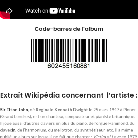
Code-barres de l’album
Extrait Wikipédia concernant l’artiste :
Sir Elton John
, né
Reginald Kenneth Dwight
le
25 mars 1947
à Pinner
(Grand Londres)
, est un chanteur, compositeur et pianiste britannique.
Il joue aussi d’autres claviers en plus du piano, de l’orgue Hammond, du
clavec
in
, de l’harmonium, du mellotron, du synthétiseur, etc. Il a même
publié un album sur lequel il ne fait que chanter :
Victim of Love
en 1979.