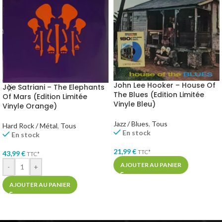
John Lee Hooker – House Of
Joe Satriani – The Elephants
The Blues (Edition Limitée
Of Mars (Edition Limitée
Vinyle Bleu)
Vinyle Orange)
Jazz / Blues
,
Tous
Hard Rock / Métal
,
Tous
En stock
En stock
21,99
€
TTC*
43,99
€
TTC*
AJOUTER AU PANIER
-
+
AJOUTER AU PANIER