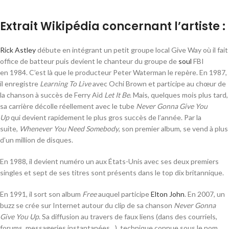
Extrait Wikipédia concernant l’artiste :
Rick Astley
débute en intégrant un petit groupe local Give Way où il fait
office de batteur puis devient le chanteur du groupe de
soul
FBI
en 1984. C’est là que le producteur Peter Waterman le repère. En 1987,
il enregistre
Learning To Live
avec Ochi Brown et participe au chœur de
la chanson à succès de Ferry Aid
Let It Be
. Mais, quelques mois plus tard,
sa carrière décolle réellement avec le tube
Never Gonna Give You
Up
qui devient rapidement le plus gros succès de l’année. Par la
suite,
Whenever You Need Somebody
, son premier album, se vend à plus
d’un million de disques.
En 1988, il devient numéro un aux États-Unis avec ses deux premiers
singles et sept de ses titres sont présents dans le top dix britannique.
En 1991, il sort son album
Free
auquel participe
Elton John
. En 2007, un
buzz se crée sur Internet autour du clip de sa chanson
Never Gonna
Give You Up
. Sa diffusion au travers de faux liens (dans des courriels,
forums, messageries instantanées…), technique connue sous le nom