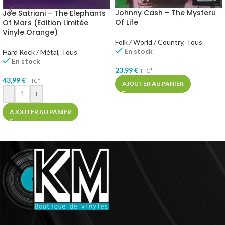
Johnny Cash – The Mysteru
Joe Satriani – The Elephants
Of Life
Of Mars (Edition Limitée
Vinyle Orange)
Folk / World / Country
,
Tous
En stock
Hard Rock / Métal
,
Tous
En stock
23,99
€
TTC*
43,99
€
TTC*
AJOUTER AU PANIER
-
+
AJOUTER AU PANIER