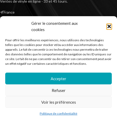
Ventes de vinyle en ligne - 33 et 45 tours.
France
Mail : contact@kilm-music.com
Gérer le consentement aux
cookies
Pour offrir les meilleures expériences, nous utilisons des technologies
*TVA non applicable – article 293 B du CGI
telles que les cookies pour stocker et/ou accéder aux informations des
appareils. Le fait de consentir à ces technologies nous permettra de traiter
des données telles que le comportement de navigation ou les ID uniques sur
ce site. Le fait de ne pas consentir ou de retirer son consentement peut avoir
RECHERCHER DES PRODUITS
un effet négatif sur certaines caractéristiques et fonctions.
NOS SERVICES
Accepter
BESOIN D’AIDE ?
Refuser
MENTIONS LÉGALES
Voir les préférences
Kilm Music
2023
Politique de confidentialité
outique
Liste de souhaits
Panier
Mon compte