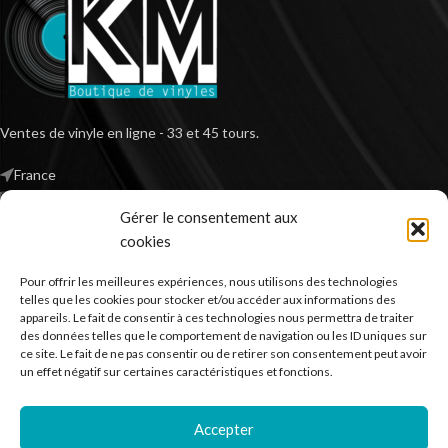
Ventes de vinyle en ligne - 33 et 45 tours.
France
Mail : contact@kilm-music.com
Gérer le consentement aux
cookies
Pour offrir les meilleures expériences, nous utilisons des technologies
*TVA non applicable – article 293 B du CGI
telles que les cookies pour stocker et/ou accéder aux informations des
appareils. Le fait de consentir à ces technologies nous permettra de traiter
des données telles que le comportement de navigation ou les ID uniques sur
ce site. Le fait de ne pas consentir ou de retirer son consentement peut avoir
RECHERCHER DES PRODUITS
un effet négatif sur certaines caractéristiques et fonctions.
NOS SERVICES
Accepter