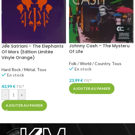
Johnny Cash – The Mysteru
Joe Satriani – The Elephants
Of Life
Of Mars (Edition Limitée
Vinyle Orange)
Folk / World / Country
,
Tous
En stock
Hard Rock / Métal
,
Tous
En stock
23,99
€
TTC*
43,99
€
TTC*
AJOUTER AU PANIER
-
+
AJOUTER AU PANIER