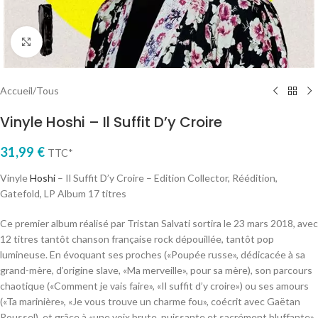
Cliquez pour agrandir
Accueil
/
Tous
Vinyle Hoshi – Il Suffit D’y Croire
31,99
€
TTC*
Vinyle
Hoshi
– Il Suffit D’y Croire – Edition Collector, Réédition,
Gatefold, LP Album 17 titres
Ce premier album réalisé par Tristan Salvati sortira le 23 mars 2018, avec
12 titres tantôt chanson française rock dépouillée, tantôt pop
lumineuse. En évoquant ses proches («Poupée russe», dédicacée à sa
grand-mère, d’origine slave, «Ma merveille», pour sa mère), son parcours
chaotique («Comment je vais faire», «Il suffit d’y croire») ou ses amours
(«Ta marinière», «Je vous trouve un charme fou», coécrit avec Gaëtan
Roussel), et grâce à «une voix brute, puissante et sacrément bluffante»