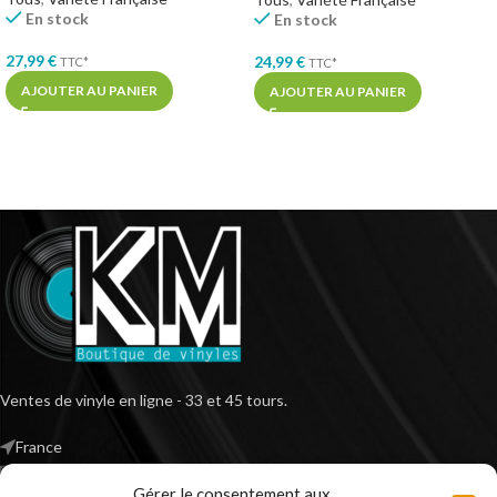
En stock
En stock
27,99
€
24,99
€
TTC*
TTC*
AJOUTER AU PANIER
AJOUTER AU PANIER
Ventes de vinyle en ligne - 33 et 45 tours.
France
Mail : contact@kilm-music.com
Gérer le consentement aux