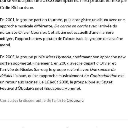
qui se vend à plus de 50 000 exemplaires. Il est produit et mixé par
Colin Richardson.
En 2001, le groupe part en tournée, puis enregistre un album avec une
approche musicale différente,
De cercle en cercle
avec l’arrivée du
guitariste Olivier Coursier. Cet album est accueilli d’une manière
mitigée, l’approche new pop/rap de l’album isole le groupe de la scène
metal.
En 2005, le groupe
publie
Mass Hysteria
, confirmant son approche new
soften pop/metal
. Finalement, en 2007, avec le départ d’Olivier et
l’arrivée de Nicolas Sarrouy, le groupe revient avec
Une somme de
détails
. L’album, qui se rapproche musicalement de
Contraddiction
est
un retour aux racines. Le
16 août 2008
, le groupe joue au Sziget
Festival d’Óbudai-Sziget (Budapest, Hongrie).
Consultez la discographie de l’artiste
Cliquez ici