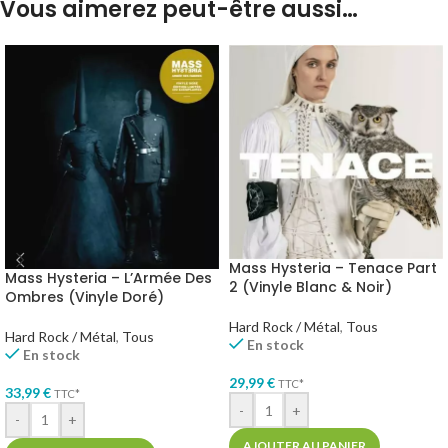
Vous aimerez peut-être aussi…
Mass Hysteria – Tenace Part
Mass Hysteria – L’Armée Des
2 (Vinyle Blanc & Noir)
Ombres (Vinyle Doré)
Hard Rock / Métal
,
Tous
Hard Rock / Métal
,
Tous
En stock
En stock
29,99
€
TTC*
33,99
€
TTC*
-
+
-
+
AJOUTER AU PANIER