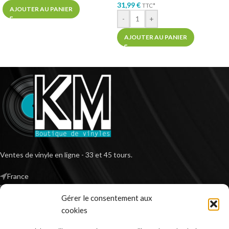
31,99
€
TTC*
AJOUTER AU PANIER
-
+
AJOUTER AU PANIER
Ventes de vinyle en ligne - 33 et 45 tours.
France
Mail : contact@kilm-music.com
Gérer le consentement aux
cookies