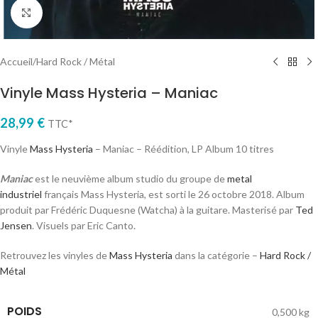
Cliquez pour agrandir
Accueil
/
Hard Rock / Métal
Vinyle Mass Hysteria – Maniac
28,99
€
TTC*
Vinyle
Mass Hysteria
– Maniac – Réédition, LP Album 10 titres
Maniac
est le neuvième album studio du groupe de
metal
industriel
français Mass Hysteria, est sorti le
26 octobre 2018
. Album
produit par Frédéric Duquesne (Watcha) à la guitare. Masterisé par
Ted
Jensen
. Visuels par Eric Canto.
Retrouvez les vinyles de
Mass Hysteria
dans la catégorie –
Hard Rock /
Métal
POIDS
0,500 kg