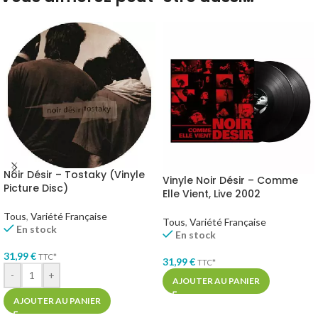
Noir Désir – Tostaky (Vinyle
Vinyle Noir Désir – Comme
Picture Disc)
Elle Vient, Live 2002
Tous
,
Variété Française
Tous
,
Variété Française
En stock
En stock
31,99
€
TTC*
31,99
€
TTC*
-
+
AJOUTER AU PANIER
AJOUTER AU PANIER