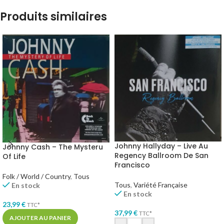
Produits similaires
Johnny Hallyday – Live Au
Johnny Cash – The Mysteru
Regency Ballroom De San
Of Life
Francisco
Folk / World / Country
,
Tous
Tous
,
Variété Française
En stock
En stock
23,99
€
TTC*
37,99
€
TTC*
AJOUTER AU PANIER