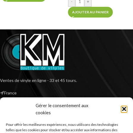
-
+
AJOUTER AU PANIER
Ventes de vinyle en ligne - 33 et 45 tours.
France
Mail : contact@kilm-music.com
Gérer le consentement aux
cookies
Pour offrir les meilleures expériences, nous utilisons des technologies
*TVA non applicable – article 293 B du CGI
telles que les cookies pour stocker et/ou accéder aux informations des