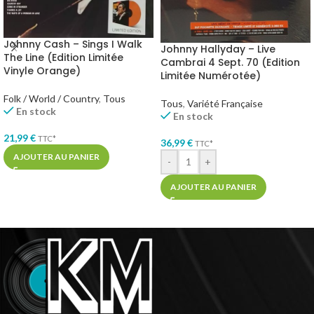
Johnny Cash – Sings I Walk
Johnny Hallyday – Live
The Line (Edition Limitée
Cambrai 4 Sept. 70 (Edition
Vinyle Orange)
Limitée Numérotée)
Folk / World / Country
,
Tous
Tous
,
Variété Française
En stock
En stock
21,99
€
TTC*
36,99
€
TTC*
AJOUTER AU PANIER
-
+
AJOUTER AU PANIER