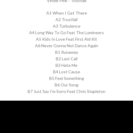
Vinyle Pink - Trustfall
A1 When I Get There
A2 Trustfall
A3 Turbulence
A4 Long Way To Go Feat The Lumineers
A5 Kids In Love Feat First Aid Kit
A6 Never Gonna Not Dance Again
B1 Runaway
B2 Last Call
B3 Hate Me
B4 Lost Cause
B5 Feel Something
B6 Our Song
B7 Just Say I'm Sorry Feat Chris Stapleton