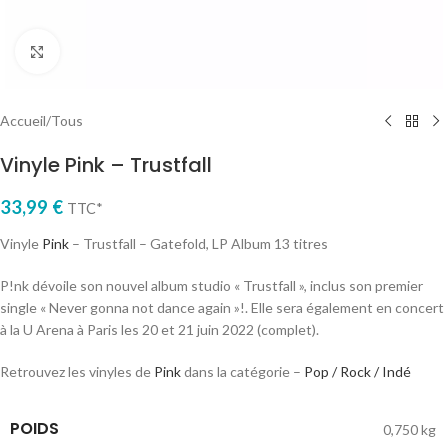
Cliquez pour agrandir
Accueil
/
Tous
Vinyle Pink – Trustfall
33,99
€
TTC*
Vinyle
Pink
– Trustfall – Gatefold, LP Album 13 titres
P!nk dévoile son nouvel album studio « Trustfall », inclus son premier
single « Never gonna not dance again »!. Elle sera également en concert
à la U Arena à Paris les 20 et 21 juin 2022 (complet).
Retrouvez les vinyles de
Pink
dans la catégorie –
Pop / Rock / Indé
POIDS
0,750 kg