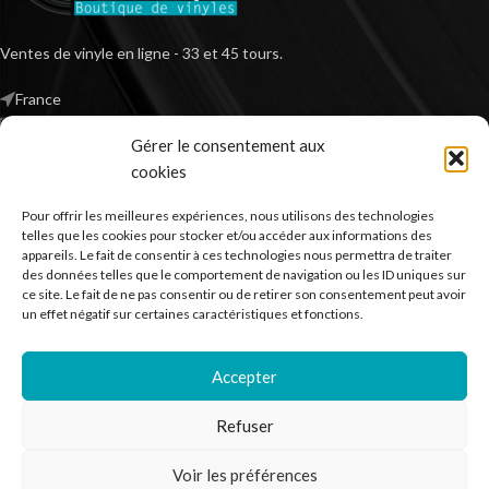
Ventes de vinyle en ligne - 33 et 45 tours.
France
Mail : contact@kilm-music.com
Gérer le consentement aux
cookies
Pour offrir les meilleures expériences, nous utilisons des technologies
*TVA non applicable – article 293 B du CGI
telles que les cookies pour stocker et/ou accéder aux informations des
appareils. Le fait de consentir à ces technologies nous permettra de traiter
des données telles que le comportement de navigation ou les ID uniques sur
ce site. Le fait de ne pas consentir ou de retirer son consentement peut avoir
RECHERCHER DES PRODUITS
un effet négatif sur certaines caractéristiques et fonctions.
NOS SERVICES
Accepter
BESOIN D’AIDE ?
Refuser
MENTIONS LÉGALES
Voir les préférences
Kilm Music
2023