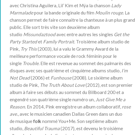
avec Christina Aguilera, Lil’ Kim et Mýa la chanson
Lady
Marmalade
pour la bande originale du film
Moulin rouge
. La
chanson permet de faire connaitre la chanteuse à un plus grand
public. Elle sort très vite son deuxième album
studio
Missundaztood
avec entre autres les singles
Get the
Party Started
et
Family Portrait
. Troisième album studio de
Pink,
Try This
(2003), lui a valu le Grammy Award de la
meilleure performance vocale de rock féminin pour le
single
Trouble
. Elle est revenue au sommet des palmarès des
disques avec ses quatrième et cinquième albums studio,
I’m
Not Dead
(2006) et
Funhouse
(2008). Le sixième album
studio de Pink,
The Truth About Love
(2012), est son premier
album à faire ses débuts au sommet du Billboard 200 et a
engendré son quatrième single numéro un,
Just Give Me a
Reason
. En 2014, Pink enregistre un album collaboratif,
rose
ave.
, avec le musicien canadien Dallas Green dans un duo
de musique
folk
nommé You+Me. Son septième album
studio,
Beautiful Trauma
(2017), est devenu le troisième