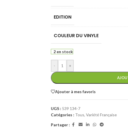
EDITION
COULEUR DU VINYLE
2 en stock
-
+
AJOU
Ajouter à mes favoris
UGS :
539 134-7
Catégories :
Tous
,
Variété Française
Partager :