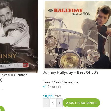
Johnny Hallyday – Best Of 60’s
Acte II (Edition
e)
Tous
,
Variété Française
En stock
ise
18,99
€
TTC*
-
+
AJOUTER AU PANIER
R