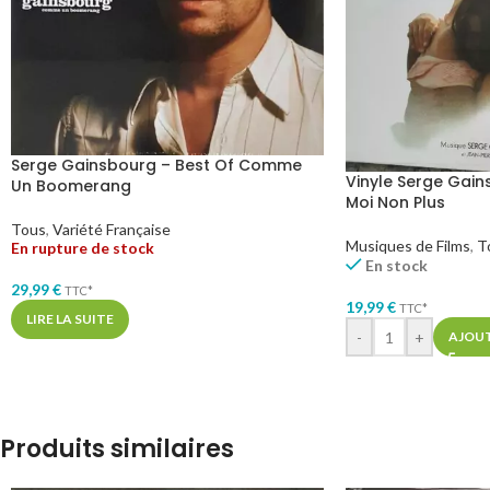
Serge Gainsbourg – Best Of Comme
Vinyle Serge Gain
Un Boomerang
Moi Non Plus
Tous
,
Variété Française
Musiques de Films
,
T
En rupture de stock
En stock
29,99
€
TTC*
19,99
€
TTC*
LIRE LA SUITE
-
+
AJOUT
Produits similaires