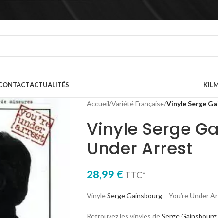
CONTACT
ACTUALITÉS
KILM
Accueil
/
Variété Française
/
Vinyle Serge Ga
Vinyle Serge Ga
Under Arrest
28,99
€
TTC*
Vinyle
Serge Gainsbourg
– You’re Under Ar
Retrouvez les vinyles de
Serge Gainsbourg