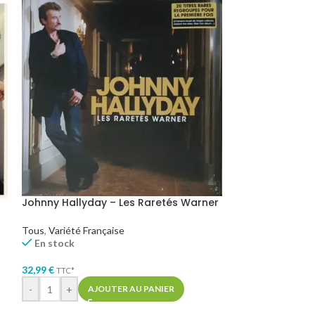
Johnny Hallyday – Les Raretés Warner
Johnny Hallyda
Blues De Houst
Tous
,
Variété Française
En stock
Tous
,
Variété Fra
En stock
32,99
€
TTC*
37,99
€
TTC*
-
+
AJOUTER AU PANIER
AJOUTER AU PA