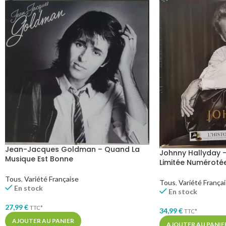
Jean-Jacques Goldman – Quand La
Johnny Hallyday – 
Musique Est Bonne
Limitée Numéroté
Tous
,
Variété Française
Tous
,
Variété França
En stock
En stock
27,99
€
TTC*
34,99
€
TTC*
AJOUTER AU PANIER
AJOUTER AU PANIE