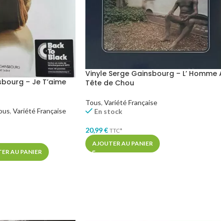
Vinyle Serge Gainsbourg – L’ Homme 
sbourg – Je T’aime
Tête de Chou
Tous
,
Variété Française
ous
,
Variété Française
En stock
20,99
€
TTC*
AJOUTER AU PANIER
ER AU PANIER