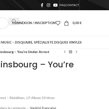
FAQ
CONTACT
CONNEXION / INSCRIPTION
0,00
€
 MUSIC – DISQUAIRE, SPÉCIALISTE DISQUES VINYLES
insbourg – You’re Under Arrest
insbourg – You’re
rest – Réédition, LP Album 10 titres
dans la catégorie –
Variété Française