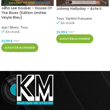
John Lee Hooker – House Of
Johnny Hallyday – Acte II
The Blues (Edition Limitée
Vinyle Bleu)
Tous
,
Variété Française
En stock
Jazz / Blues
,
Tous
En stock
25,99
€
TTC*
AJOUTER AU PANIER
21,99
€
TTC*
AJOUTER AU PANIER