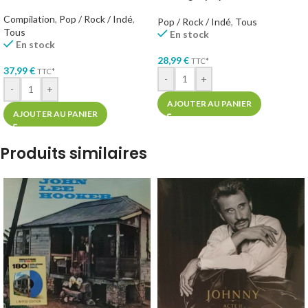
Compilation
,
Pop / Rock / Indé
,
Pop / Rock / Indé
,
Tous
Tous
En stock
En stock
28,99
€
TTC*
37,99
€
TTC*
-
+
-
+
AJOUTER AU PANIER
AJOUTER AU PANIER
Produits similaires