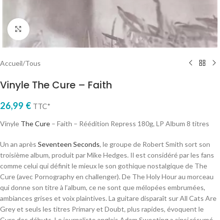
Cliquez pour agrandir
Accueil
/
Tous
Vinyle The Cure – Faith
26,99
€
TTC*
Vinyle
The Cure
– Faith – Réédition Repress 180g, LP Album 8 titres
Un an après
Seventeen Seconds
, le groupe de Robert Smith sort son
troisième album, produit par Mike Hedges. Il est considéré par les fans
comme celui qui définit le mieux le son gothique nostalgique de The
Cure (avec Pornography en challenger). De The Holy Hour au morceau
qui donne son titre à l’album, ce ne sont que mélopées embrumées,
ambiances grises et voix plaintives. La guitare disparaît sur All Cats Are
Grey et seuls les titres Primary et Doubt, plus rapides, évoquent le
Cure des débuts. Le journaliste anglais Adam Sweeting a ainsi résumé