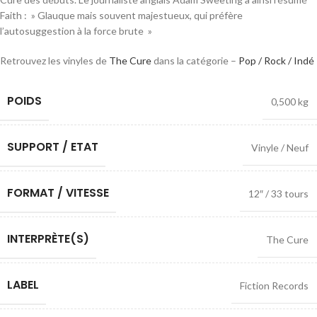
Faith : » Glauque mais souvent majestueux, qui préfère
l’autosuggestion à la force brute »
Retrouvez les vinyles de
The Cure
dans la catégorie –
Pop / Rock / Indé
POIDS
0,500 kg
SUPPORT / ETAT
Vinyle / Neuf
FORMAT / VITESSE
12″ / 33 tours
INTERPRÈTE(S)
The Cure
LABEL
Fiction Records