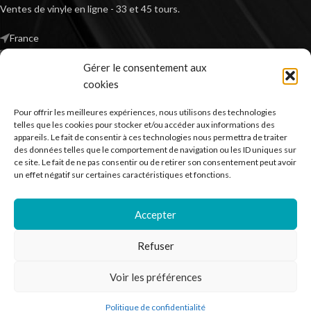
Ventes de vinyle en ligne - 33 et 45 tours.
France
Mail : contact@kilm-music.com
Gérer le consentement aux
cookies
Pour offrir les meilleures expériences, nous utilisons des technologies
*TVA non applicable – article 293 B du CGI
telles que les cookies pour stocker et/ou accéder aux informations des
appareils. Le fait de consentir à ces technologies nous permettra de traiter
des données telles que le comportement de navigation ou les ID uniques sur
ce site. Le fait de ne pas consentir ou de retirer son consentement peut avoir
RECHERCHER DES PRODUITS
un effet négatif sur certaines caractéristiques et fonctions.
NOS SERVICES
Accepter
BESOIN D’AIDE ?
Refuser
MENTIONS LÉGALES
Voir les préférences
Kilm Music
2023
Politique de confidentialité