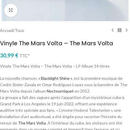
Cliquez pour agrandir
Accueil
/
Tous
Vinyle The Mars Volta – The Mars Volta
30,99
€
TTC*
Vinyle The Mars Volta – The Mars Volta – LP Album 14 titres
La nouvelle chanson,
« Blacklight Shine »
, est la première musique de
Cedric Bixler-Zavala et Omar Rodriguez-Lopez sous la bannière de The
Mars Volta depuis l’album
Noctourniquet
en 2012.
Le groupe a fait des vagues après l’apparition d’un mystérieux cube à
Grand Park à Los Angeles le 19 juin 2022, offrant une expérience
auditive très spéciale aux fans. « L’ytome Hodorxí Telesterion », une
installation d’art audiovisuel, a été érigée pour raconter l’histoire du
retour de
The Mars Volta
. À l’intérieur du cube, les visiteurs ont été
emmenés dans un voyage complet et immersif dans l’espace, et où