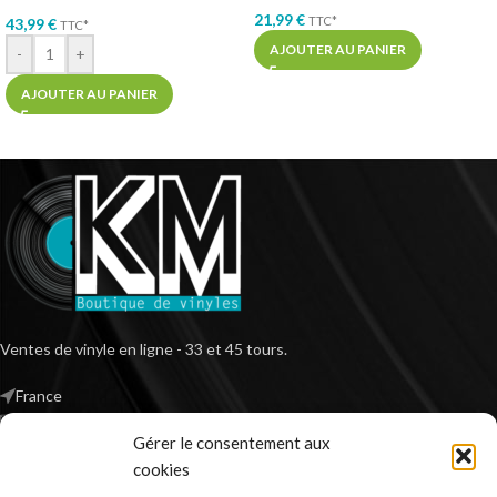
21,99
€
TTC*
43,99
€
TTC*
AJOUTER AU PANIER
-
+
AJOUTER AU PANIER
Ventes de vinyle en ligne - 33 et 45 tours.
France
Mail : contact@kilm-music.com
Gérer le consentement aux
cookies