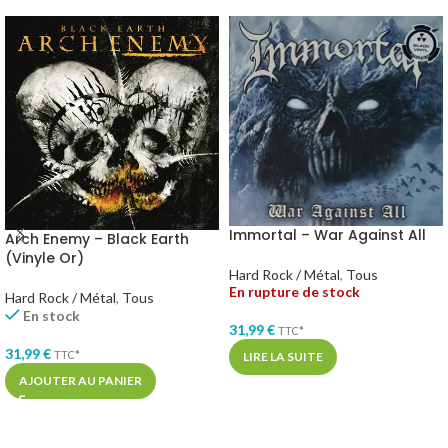
Immortal – War Against All
Arch Enemy – Black Earth
(Vinyle Or)
Hard Rock / Métal
,
Tous
En rupture de stock
Hard Rock / Métal
,
Tous
En stock
31,99
€
TTC*
31,99
€
TTC*
LIRE LA SUITE
AJOUTER AU PANIER