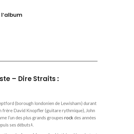
 l’album
te – Dire Straits :
eptford (borough londonien de Lewisham) durant
on frère David Knopfler (guitare rythmique), John
omme l’un des plus grands groupes
rock
des années
epuis ses débuts
.
1