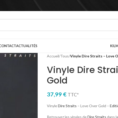
CONTACT
ACTUALITÉS
KILM
Accueil
/
Tous
/
Vinyle Dire Straits – Love 
Vinyle Dire Stra
Gold
37,99
€
TTC*
Vinyle
Dire Straits
– Love Over Gold –
Editi
Retrouvez les vinyles de
Dire Straits
dans l