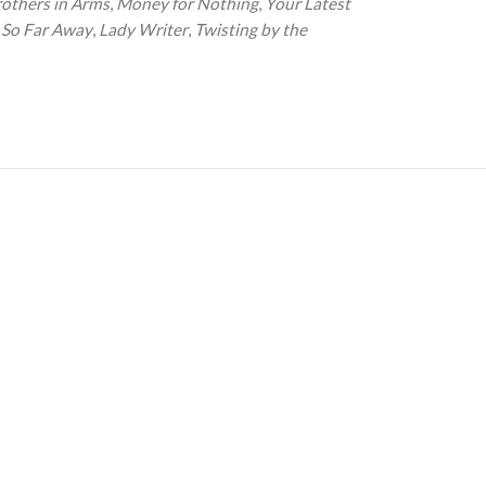
others in Arms
,
Money for Nothing
,
Your Latest
,
So Far Away
,
Lady Writer
,
Twisting by the