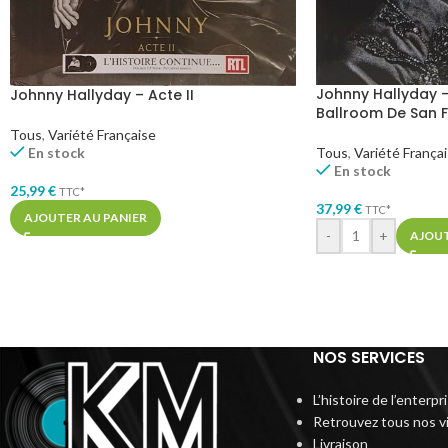
Johnny Hallyday –
Johnny Hallyday – Acte II
Ballroom De San 
Tous
,
Variété Française
Tous
,
Variété França
En stock
En stock
25,99
€
TTC*
37,99
€
TTC*
AJOUTER AU PANIER
-
+
AJOUT
NOS SERVICES
L’histoire de l’enterp
Retrouvez tous nos v
Livraison