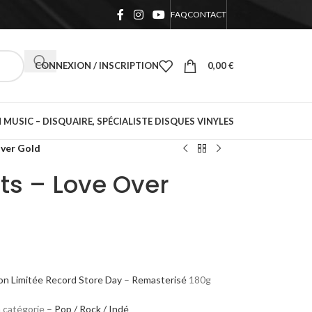
FAQ
CONTACT
CONNEXION / INSCRIPTION
0,00
€
 MUSIC – DISQUAIRE, SPÉCIALISTE DISQUES VINYLES
Over Gold
its – Love Over
on Limitée
Record Store Day
–
Remasterisé
180g
a catégorie –
Pop / Rock / Indé