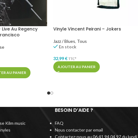
 Live Au Regency
Vinyle Vincent Peirani – Jokers
Francisco
Jazz / Blues
,
Tous
En stock
ise
32,99
€
TTC*
AJOUTER AU PANIER
ER AU PANIER
BESOIN D’AIDE ?
rise Kilm music
FAQ
inyles
Nous contacter par email
Contactez-nous au 06 41 94 04 97 du lundi