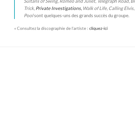
Sultans of Swing
,
Romeo and Juliet
,
Telegraph Road
,
Br
Trick
,
Private Investigations
,
Walk of Life
,
Calling Elvis
Pool
sont quelques-uns des grands succès du groupe.
« Consultez la discographie de l’artiste :
cliquez-ici