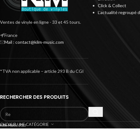
Click & Collect
L’actualité regroupé 
Ventes de vinyle en ligne - 33 et 45 tours.
France
Mail : contact@kilm-music.com
*TVA non applicable – article 293 B du CGI
RECHERCHER DES PRODUITS
CHOISIR UNE CATÉGORIE
Kilm Music
2023