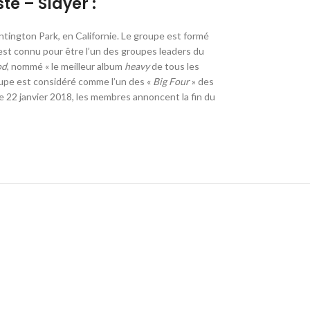
te – Slayer :
ntington Park, en Californie. Le groupe est formé
 est connu pour être l’un des groupes leaders du
od
, nommé « le meilleur album
heavy
de tous les
oupe est considéré comme l’un des «
Big Four
» des
Le 22 janvier 2018, les membres annoncent la fin du