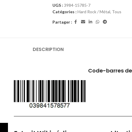
UGS :
3984-15785-7
Catégories :
Hard Rock / Métal
,
Tous
Partager :
DESCRIPTION
Code-barres de