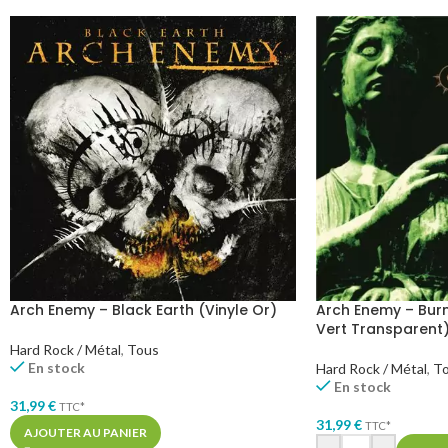
Arch Enemy – Black Earth (Vinyle Or)
Arch Enemy – Burn
Vert Transparent
Hard Rock / Métal
,
Tous
En stock
Hard Rock / Métal
,
T
En stock
31,99
€
TTC*
31,99
€
TTC*
AJOUTER AU PANIER