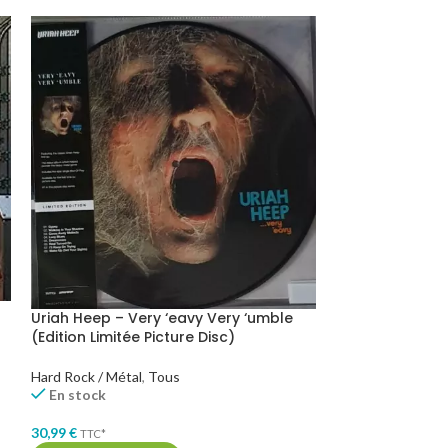
Vio-Lence – Ete
Uriah Heep – Very ‘eavy Very ‘umble
Limitée Vinyle
(Edition Limitée Picture Disc)
Hard Rock / Métal
Hard Rock / Métal
,
Tous
En stock
En stock
32,99
€
TTC*
30,99
€
TTC*