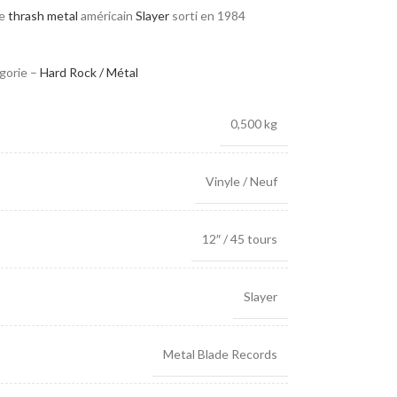
de
thrash metal
américain
Slayer
sorti en 1984
égorie –
Hard Rock / Métal
0,500 kg
Vinyle / Neuf
12″ / 45 tours
Slayer
Metal Blade Records