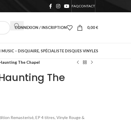
FAQ
CONTACT
CONNEXION / INSCRIPTION
0,00
€
 MUSIC – DISQUAIRE, SPÉCIALISTE DISQUES VINYLES
 Haunting The Chapel
 Haunting The
tion Remasterisé, EP 4 titres, Vinyle Rouge &