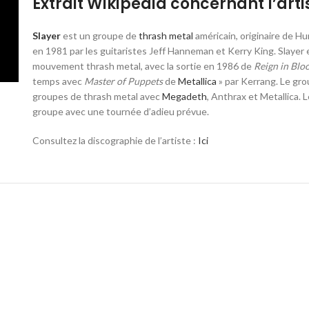
Extrait Wikipédia concernant l’artis
Slayer
est un groupe de
thrash metal
américain, originaire de Hu
en 1981 par les guitaristes Jeff Hanneman et Kerry King
. Slayer
mouvement thrash metal, avec la sortie en 1986 de
Reign in Blo
temps avec
Master of Puppets
de
Metallica
» par Kerrang
. Le gr
groupes de thrash metal avec
Megadeth
, Anthrax et Metallica
. 
groupe avec une tournée d’adieu prévue.
Consultez la discographie de l’artiste :
Ici