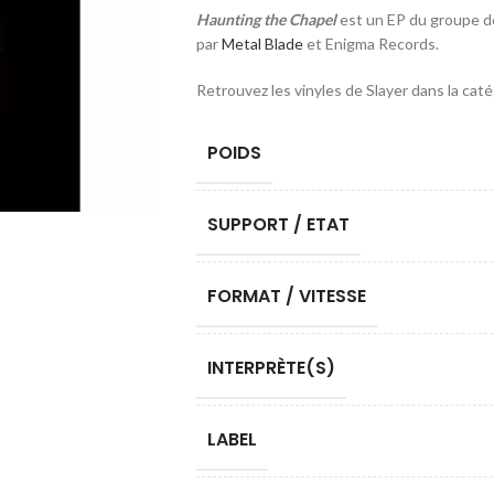
Haunting the Chapel
est un EP du groupe 
par
Metal Blade
et Enigma Records.
Retrouvez les vinyles de Slayer dans la cat
POIDS
SUPPORT / ETAT
FORMAT / VITESSE
INTERPRÈTE(S)
LABEL