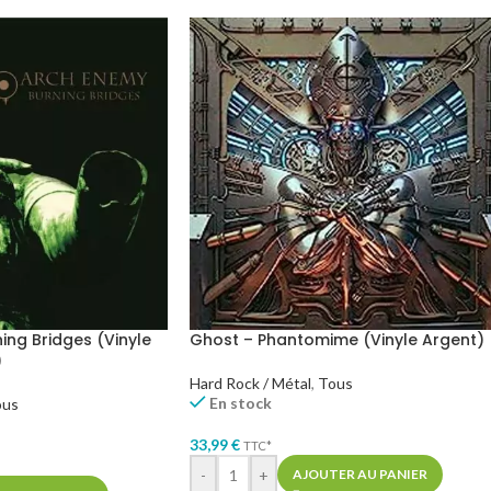
ing Bridges (Vinyle
Ghost – Phantomime (Vinyle Argent)
)
Hard Rock / Métal
,
Tous
En stock
ous
33,99
€
TTC*
-
+
AJOUTER AU PANIER