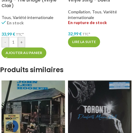
Clair)
Compilation
,
Tous
,
Variété
Tous
,
Variété internationale
internationale
En rupture de stock
En stock
32,99
€
33,99
€
TTC*
TTC*
LIRE LA SUITE
-
+
AJOUTER AU PANIER
Produits similaires