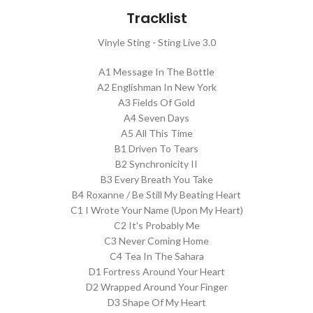
Tracklist
Vinyle Sting - Sting Live 3.0
A1 Message In The Bottle
A2 Englishman In New York
A3 Fields Of Gold
A4 Seven Days
A5 All This Time
B1 Driven To Tears
B2 Synchronicity II
B3 Every Breath You Take
B4 Roxanne / Be Still My Beating Heart
C1 I Wrote Your Name (Upon My Heart)
C2 It's Probably Me
C3 Never Coming Home
C4 Tea In The Sahara
D1 Fortress Around Your Heart
D2 Wrapped Around Your Finger
D3 Shape Of My Heart