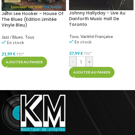
Johnny Hallyday – Live Au
John Lee Hooker – House Of
Danforth Music Hall De
The Blues (Edition Limitée
Toronto
Vinyle Bleu)
Tous
,
Variété Française
Jazz / Blues
,
Tous
En stock
En stock
37,99
€
21,99
€
TTC*
TTC*
-
+
AJOUTER AU PANIER
AJOUTER AU PANIER