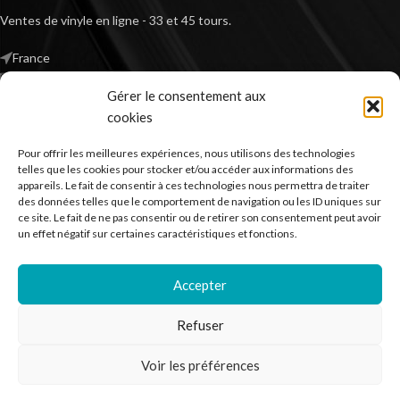
Ventes de vinyle en ligne - 33 et 45 tours.
France
Mail : contact@kilm-music.com
Gérer le consentement aux
cookies
Pour offrir les meilleures expériences, nous utilisons des technologies
*TVA non applicable – article 293 B du CGI
telles que les cookies pour stocker et/ou accéder aux informations des
appareils. Le fait de consentir à ces technologies nous permettra de traiter
des données telles que le comportement de navigation ou les ID uniques sur
ce site. Le fait de ne pas consentir ou de retirer son consentement peut avoir
RECHERCHER DES PRODUITS
un effet négatif sur certaines caractéristiques et fonctions.
NOS SERVICES
Accepter
BESOIN D’AIDE ?
Refuser
MENTIONS LÉGALES
Voir les préférences
Kilm Music
2023