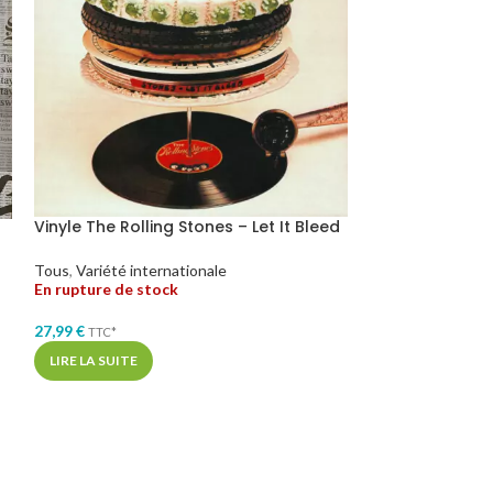
Vinyle The Rolling Stones – Let It Bleed
Vinyle The Roll
Metamorphosi
Tous
,
Variété internationale
En rupture de stock
Record Store Day
,
internationale
27,99
€
En stock
TTC*
LIRE LA SUITE
28,99
€
TTC*
AJOUTER AU PA