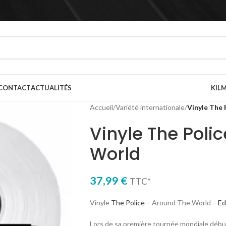
CONTACT
ACTUALITÉS
KILM
Accueil
/
Variété internationale
/
Vinyle The
Vinyle The Poli
World
37,99
€
TTC*
Vinyle
The Police
– Around The World –
Ed
Lors de sa première tournée mondiale débuté